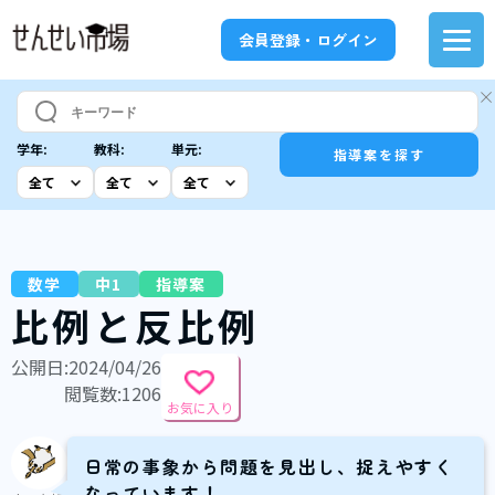
会員登録・ログイン
学年:
教科:
単元:
指導案を探す
数学
中1
指導案
比例と反比例
公開日:2024/04/26
閲覧数:1206
お気に入り
日常の事象から問題を見出し、捉えやすく
なっています！