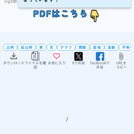
log太郎
PDFはこちら
比例
反比例
表
式
グラフ
関数
変域
変数
不等号
ダウンロード
ファイルを確
お気に入り
Xで共有
facebookで
URLを
認
共有
コピー
/