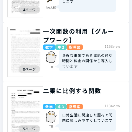
します
log太郎
4ページ
一次関数の利用【グルー
プワーク】
1153view
数学
中2
指導案
身近な事象である電話の通話
時間と料金の関係から導入し
ています
TH
8ページ
二乗に比例する関数
1134view
数学
中3
指導案
日常生活に関連した題材で問
題に親しみやすくしています
TH
5ページ