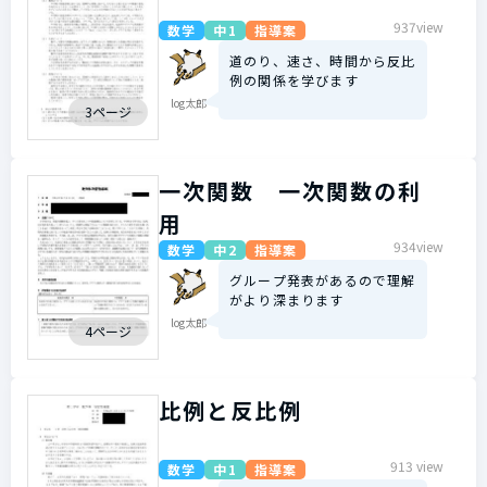
937view
数学
中1
指導案
道のり、速さ、時間から反比
例の関係を学びます
log太郎
3ページ
一次関数 一次関数の利
用
934view
数学
中2
指導案
グループ発表があるので理解
がより深まります
log太郎
4ページ
比例と反比例
913 view
数学
中1
指導案