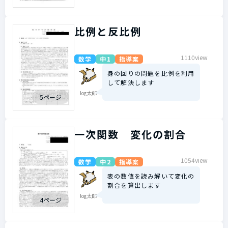
比例と反比例
1110view
数学
中1
指導案
身の回りの問題を比例を利用
して解決します
log太郎
5ページ
一次関数 変化の割合
1054view
数学
中2
指導案
表の数値を読み解いて変化の
割合を算出します
log太郎
4ページ