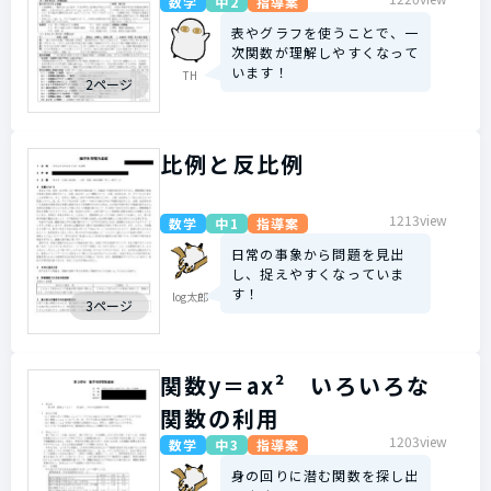
数学
中2
指導案
表やグラフを使うことで、一
次関数が理解しやすくなって
います！
TH
2ページ
比例と反比例
1213view
数学
中1
指導案
日常の事象から問題を見出
し、捉えやすくなっていま
す！
log太郎
3ページ
関数y＝ax² いろいろな
関数の利用
1203view
数学
中3
指導案
身の回りに潜む関数を探し出