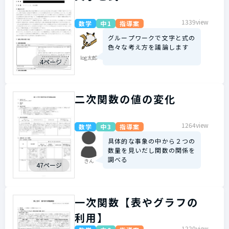
1339view
数学
中1
指導案
グループワークで文字と式の
色々な考え方を議論します
log太郎
4ページ
二次関数の値の変化
1264view
数学
中3
指導案
具体的な事象の中から２つの
数量を見いだし関数の関係を
調べる
きん
47ページ
一次関数【表やグラフの
利用】
1220view