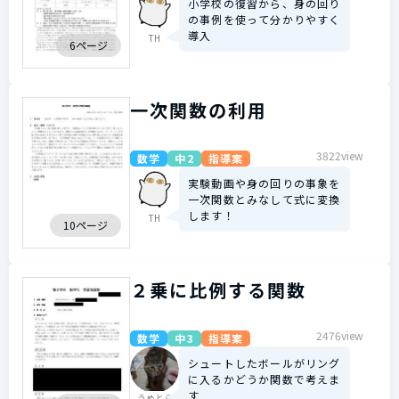
小学校の復習から、身の回り
の事例を使って分かりやすく
導入
TH
6ページ
一次関数の利用
3822view
数学
中2
指導案
実験動画や身の回りの事象を
一次関数とみなして式に変換
します！
TH
10ページ
２乗に比例する関数
2476view
数学
中3
指導案
シュートしたボールがリング
に入るかどうか関数で考えま
す
うめとら