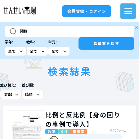
会員登録・ログイン
学年:
教科:
単元:
指導案を探す
検索結果
並び替え:
並び順:
比例と反比例【身の回り
の事例で導入】
5527view
数学
中1
指導案