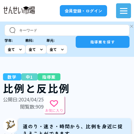
会員登録・ログイン
学年:
教科:
単元:
指導案を探す
数学
中1
指導案
比例と反比例
公開日:2024/04/25
閲覧数:909
お気に入り
道のり・速さ・時間から、比例を身近に捉
えることができます