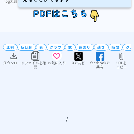
log太郎
PDFはこちら
比例
反比例
表
グラフ
式
道のり
速さ
時間
グル
ダウンロード
ファイルを確
お気に入り
Xで共有
facebookで
URLを
認
共有
コピー
/