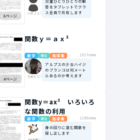
児童ひとりひとりの解
答をタブレットでクラ
ス全員で共有します
ハチノス
6ページ
関数ｙ＝ａｘ²
1517view
数学
中3
指導案
アルプスの少女ハイジ
のブランコは何メート
ルあるのか考えます
うめとら
4ページ
関数y＝ax² いろいろ
な関数の利用
1196view
数学
中3
指導案
身の回りに潜む関数を
探し出します
log太郎