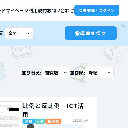
ード
マイページ
利用規約
お問い合わせ
会員登録・ログイン
元:
指導案を探す
並び替え:
並び順:
比例と反比例 ICT活
用
1816view
算数
小6
指導案