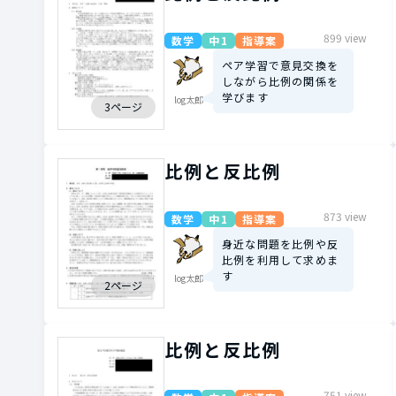
899 view
数学
中1
指導案
ペア学習で意見交換を
しながら比例の関係を
学びます
log太郎
3ページ
比例と反比例
873 view
数学
中1
指導案
身近な問題を比例や反
比例を利用して求めま
す
log太郎
2ページ
比例と反比例
751 view