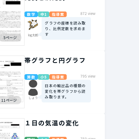
872 view
数学
中1
指導案
グラフの座標を読み取
り、比例定数を求めま
す
log太郎
5ページ
帯グラフと円グラフ
795 view
算数
小5
指導案
日本の輸出品の種類の
変化を帯グラフから読
み取ります。
しょう
11ページ
１日の気温の変化
750 view