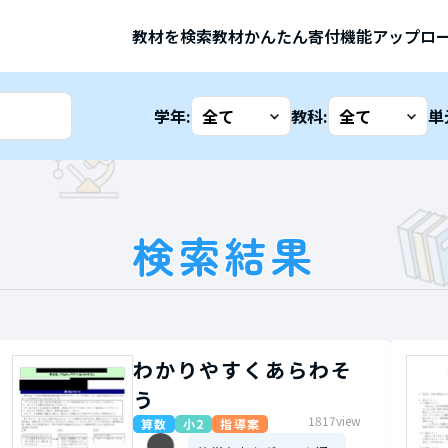
教材を検索
教材かんたん寄付機能
アップロ
学年:
教科:
単
検索結果
わかりやすくあらわそ
う
1817view
算数
小2
指導案