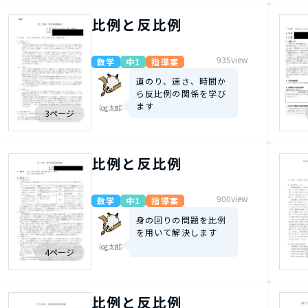
比例と反比例
935view
数学
中1
指導案
道のり、速さ、時間か
ら反比例の関係を学び
ます
log太郎
3ページ
比例と反比例
900view
数学
中1
指導案
身の回りの問題を比例
を用いて解決します
log太郎
4ページ
比例と反比例