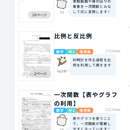
実験動画や身の回りの
事象を一次関数とみな
して式に変換します！
TH
10ページ
比例と反比例
1722view
数学
中1
指導案
砂時計を作る過程を比
例を利用して導きます
log太郎
2ページ
一次関数【表やグラフ
の利用】
1217view
数学
中2
指導案
表やグラフを使うこと
で、一次関数が理解し
やすくなっています！
TH