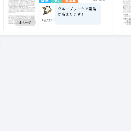
数学
中2
指導案
グループワークで議論
が高まります！
log太郎
4ページ
ほしい指