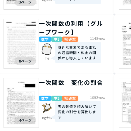
3ページ
一次関数の利用【グル
ープワーク】
1148view
数学
中2
指導案
身近な事象である電話
の通話時間と料金の関
係から導入しています
TH
8ページ
一次関数 変化の割合
1052view
数学
中2
指導案
表の数値を読み解いて
変化の割合を算出しま
す
log太郎
4ページ