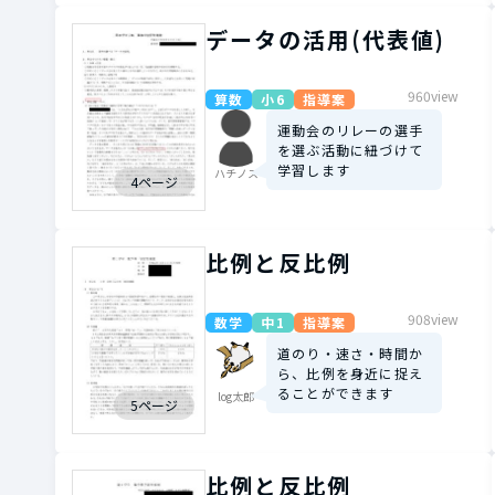
データの活用(代表値)
960view
算数
小6
指導案
運動会のリレーの選手
を選ぶ活動に紐づけて
学習します
ハチノス
4ページ
比例と反比例
908view
数学
中1
指導案
道のり・速さ・時間か
ら、比例を身近に捉え
ることができます
log太郎
5ページ
比例と反比例