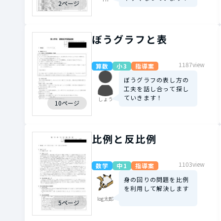
2ページ
ぼうグラフと表
1187view
算数
小3
指導案
ぼうグラフの表し方の
工夫を話し合って探し
ていきます！
しょう
10ページ
比例と反比例
1103view
数学
中1
指導案
身の回りの問題を比例
を利用して解決します
log太郎
5ページ