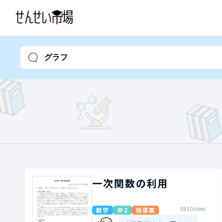
一次関数の利用
3810view
数学
中2
指導案