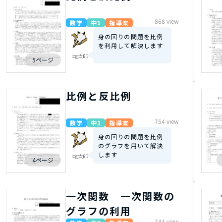
868 view
数学
中1
指導案
身の回りの問題を比例
を利用して解決します
log太郎
5ページ
比例と反比例
754 view
数学
中1
指導案
身の回りの問題を比例
のグラフを用いて解決
します
log太郎
4ページ
一次関数 一次関数の
グラフの利用
744 view