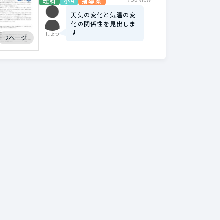
理科
小4
指導案
天気の変化と気温の変
化の関係性を見出しま
す
しょう
2ページ
導案を