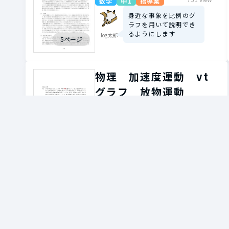
数学
中1
指導案
身近な事象を比例のグ
ラフを用いて説明でき
るようにします
log太郎
5ページ
物理 加速度運動 vt
グラフ 放物運動
3 view
理科
中3
プリント
高校の物理の内容多く
含みます ストーリー
があり楽しく解けます
物理くん