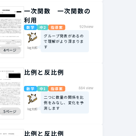
一次関数 一次関数の
利用
929view
数学
中2
指導案
グループ発表があるの
で理解がより深まりま
す
log太郎
4ページ
比例と反比例
884 view
数学
中1
指導案
二つに数量の関係を比
例をみなし、変化を予
測します
log太郎
5ページ
比例と反比例