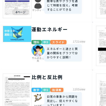
簡単な表やグラフを通
じて特徴を捉え，考察
することができる
ケンティー
4ページ
運動エネルギー
1721view
理科
中3
スライド
エネルギーと速さと質
量の関係をグラフで分
かりやすく説明！
やんばる先
生
比例と反比例
1205view
数学
中1
指導案
日常の事象から問題を
見出し、捉えやすくな
っています！
log太郎