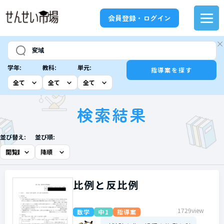
会員登録・ログイン
学年:
教科:
単元:
指導案を探す
検索結果
並び替え:
並び順:
比例と反比例
1729view
数学
中1
指導案