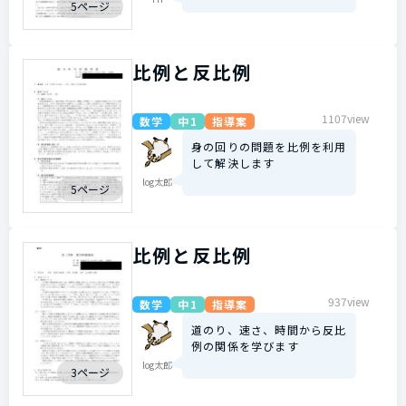
5ページ
比例と反比例
1107view
数学
中1
指導案
身の回りの問題を比例を利用
して解決します
log太郎
5ページ
比例と反比例
937view
数学
中1
指導案
道のり、速さ、時間から反比
例の関係を学びます
log太郎
3ページ