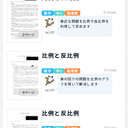
874view
数学
中1
指導案
身近な問題を比例や反比例を
利用して求めます
log太郎
2ページ
比例と反比例
757view
数学
中1
指導案
身の回りの問題を比例のグラ
フを用いて解決します
log太郎
4ページ
比例と反比例
753view