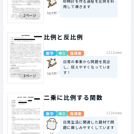
砂時計を作る過程を比例を利
用して導きます
log太郎
2ページ
比例と反比例
1212view
数学
中1
指導案
日常の事象から問題を見出
し、捉えやすくなっていま
す！
log太郎
3ページ
二乗に比例する関数
1134view
数学
中3
指導案
日常生活に関連した題材で問
題に親しみやすくしています
TH