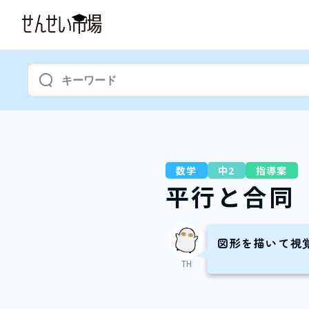
数学
中2
指導案
平行と合同
図形を描いて視
TH