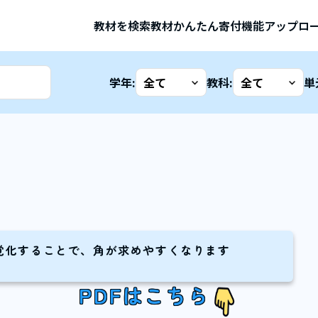
教材を検索
教材かんたん寄付機能
アップロ
学年:
教科:
単
覚化することで、角が求めやすくなります
PDFはこちら