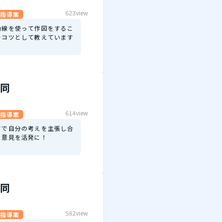
623view
指導案
助線を使って作図をするこ
をコツとして教えています
同
614view
指導案
アで自分の考えを主張し合
、意見を活発に！
同
582view
指導案