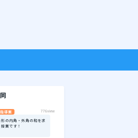
同
776view
指導案
角形の内角・外角の和を求
る授業です！