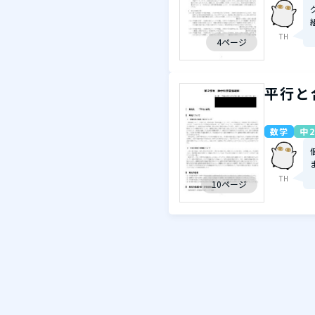
TH
4ページ
平行と
数学
中2
TH
10ページ