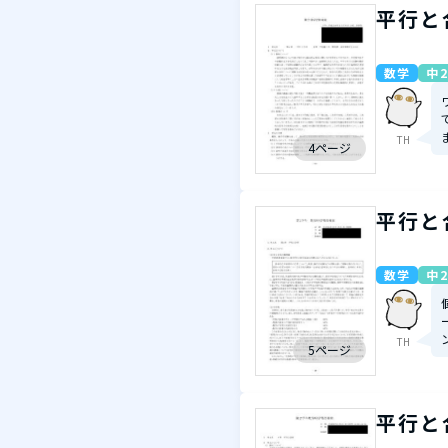
平行と
数学
中2
TH
4ページ
平行と
数学
中2
TH
5ページ
平行と