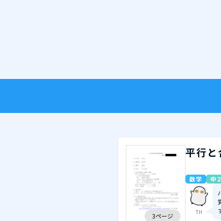
平行と
数学
中2
TH
3ページ