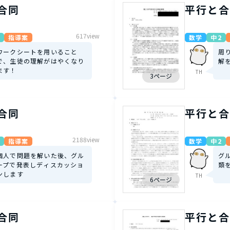
合同
平行と合
617view
指導案
数学
中2
ワークシートを用いること
周
で、生徒の理解がはやくなり
解
ます！
TH
3ページ
合同
平行と合
2188view
指導案
数学
中2
個人で問題を解いた後、グル
グ
ープで発表しディスカッショ
類
ンします
TH
6ページ
合同
平行と合