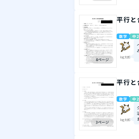
平行と
数学
中2
log太郎
4ページ
平行と
数学
中2
log太郎
3ページ