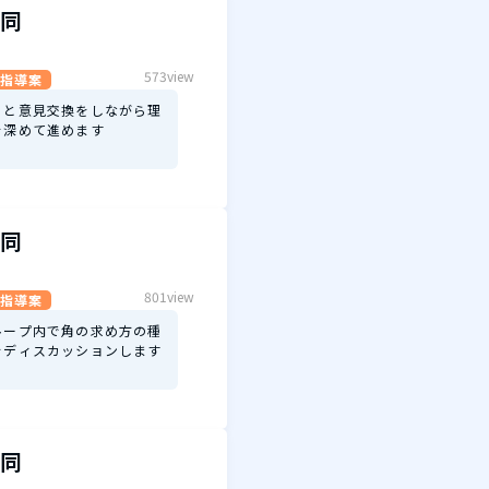
同
573view
指導案
りと意見交換をしながら理
を深めて進めます
同
801view
指導案
ループ内で角の求め方の種
をディスカッションします
同