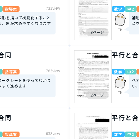
733view
指導案
数学
中2
図形を描いて視覚化すること
補
で、角が求めやすくなります
と
TH
3ページ
合同
平行と合
783view
指導案
数学
中2
ワークシートを使ってわかり
ペ
やすく進めます
い
TH
2ページ
合同
平行と合
638view
指導案
数学
中2