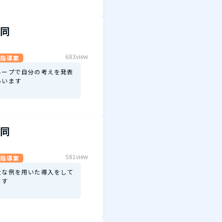
同
683view
指導案
ループで自分の考えを発表
あいます
同
581view
指導案
近な例を用いた導入をして
ます