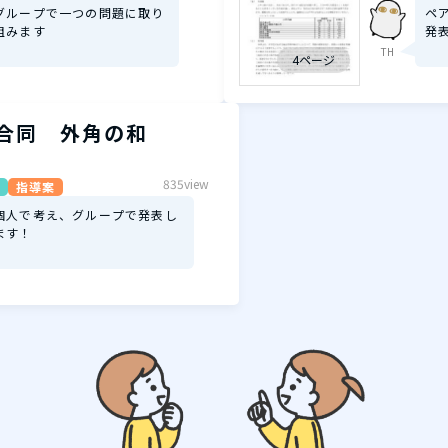
グループで一つの問題に取り
ペ
組みます
発
TH
4ページ
合同 外角の和
835view
指導案
個人で考え、グループで発表し
ます！