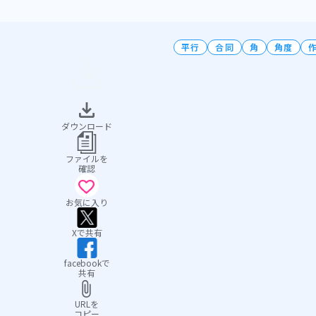
平行
合同
角
角度
ダウンロード
ファイルを
確認
お気に入り
Xで共有
facebookで
共有
URLを
コピー