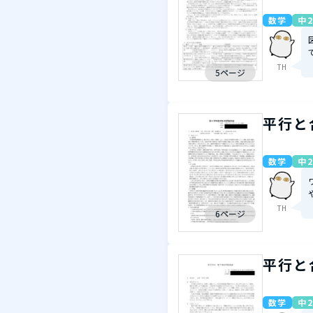
数学
中2
TH
5ページ
平行と
数学
中2
TH
6ページ
平行と
数学
中2