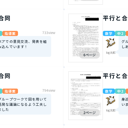
合同
平行と合
733view
指導案
数学
中2
ペアでの意見交流、発表を組
グ
み込んでいます！
し
log太郎
6ページ
合同
平行と合
794view
指導案
数学
中2
グループワークで図を用いて
身
活発な議論になるよう工夫し
い
ました
log太郎
2ページ