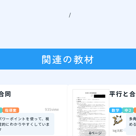
/
関連の教材
合同
平行と合
935view
指導案
数学
中2
パワーポイントを使って、視
多
覚的にわかりやすくしていま
め
す
log太郎
4ページ