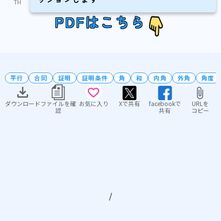
TH
PDFはこちら
平行
合同
証明
証明条件
角
和
内角
外角
角度
ダウンロード
ファイルを確
お気に入り
Xで共有
facebookで
URLを
認
共有
コピー
/