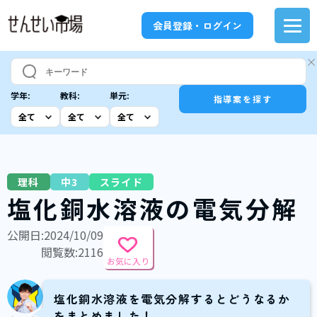
会員登録・ログイン
学年:
教科:
単元:
指導案を探す
理科
中3
スライド
塩化銅水溶液の電気分解
公開日:2024/10/09
閲覧数:2116
お気に入り
塩化銅水溶液を電気分解するとどうなるか
をまとめました！