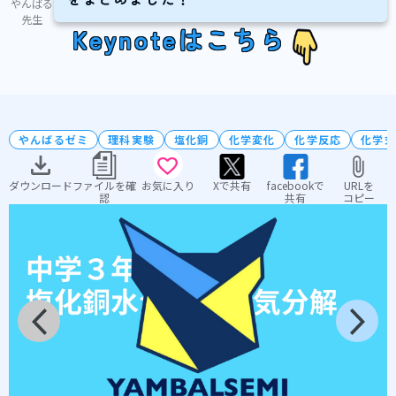
やんばる
先生
Keynoteはこちら
やんばるゼミ
理科実験
塩化銅
化学変化
化学反応
化学式
ダウンロード
ファイルを確
お気に入り
Xで共有
facebookで
URLを
認
共有
コピー