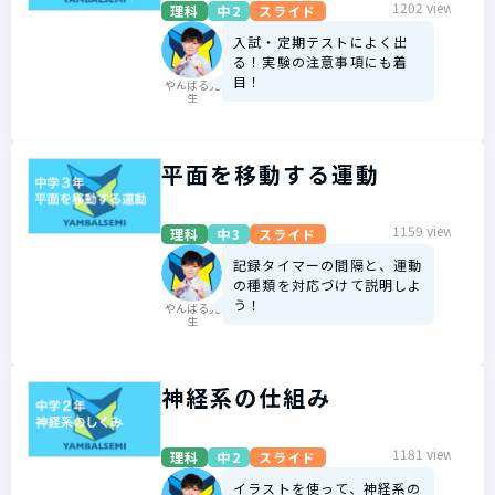
1202 view
理科
中2
スライド
入試・定期テストによく出
る！実験の注意事項にも着
目！
やんばる先
生
平面を移動する運動
1159 view
理科
中3
スライド
記録タイマーの間隔と、運動
の種類を対応づけて説明しよ
う！
やんばる先
生
神経系の仕組み
1181 view
理科
中2
スライド
イラストを使って、神経系の