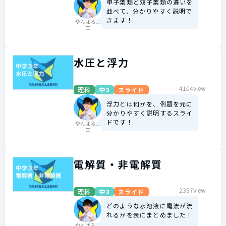
単子葉類と双子葉類の違いを
並べて、分かりやすく説明で
きます！
やんばる先
生
水圧と浮力
4104view
理科
中3
スライド
浮力とは何かを、例題を元に
分かりやすく説明するスライ
ドです！
やんばる先
生
電解質・非電解質
2397view
理科
中3
スライド
どのような水溶液に電流が流
れるかを表にまとめました！
やんばる先