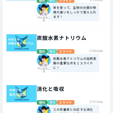
理科
中1
スライド
表を使って、生物の分類の特
徴の違いをしっかり覚えられ
ます！
やんばる先
生
炭酸水素ナトリウム
1784view
理科
中2
スライド
炭酸水素ナトリウムの加熱実
験の重要な点を１スライド
に！
やんばる先
生
消化と吸収
1757view
理科
中2
スライド
三大栄養素と対応する消化