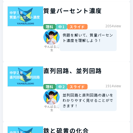
質量パーセント濃度
2054view
理科
中1
スライド
例題を解いて、質量パーセン
ト濃度を理解しよう！
やんばる先
生
直列回路、並列回路
1914view
理科
中2
スライド
並列回路と直列回路の違いを
わかりやすく見せることがで
きます！
やんばる先
生
鉄と硫黄の化合