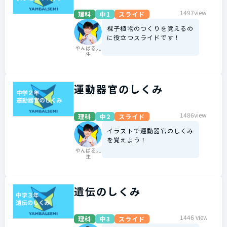
1497view
理科
中1
スライド
裸子植物のつくりを覚えるの
に役立つスライドです！
やんばる先
生
運動器官のしくみ
1486view
理科
中2
スライド
イラストで運動器官のしくみ
を覚えよう！
やんばる先
生
遺伝のしくみ
1446 view
理科
中3
スライド