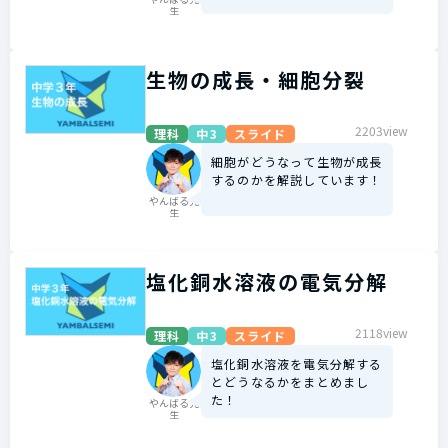
生
生物の成長・細胞分裂
2203view
理科
中3
スライド
細胞がどうなって生物が成長
するのかを解説しています！
やんばる先
生
塩化銅水溶液の電気分解
2118view
理科
中3
スライド
塩化銅水溶液を電気分解する
とどうなるかをまとめまし
た！
やんばる先
生