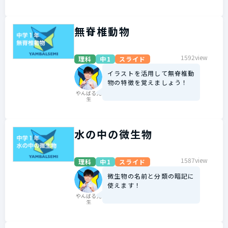
無脊椎動物
1592view
理科
中1
スライド
イラストを活用して無脊椎動
物の特徴を覚えましょう！
やんばる先
生
水の中の微生物
1587view
理科
中1
スライド
微生物の名前と分類の暗記に
使えます！
やんばる先
生