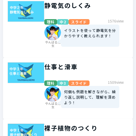
静電気のしくみ
1576view
理科
中2
スライド
イラストを使って静電気を分
かりやすく教えられます！
やんばる先
生
仕事と滑車
1509view
理科
中3
スライド
何個も例題を解きながら、繰
り返し説明して、理解を深め
よう！
やんばる先
生
裸子植物のつくり