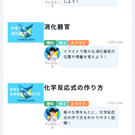
しょう！
やんばる先
生
消化器官
1380 view
理科
中2
スライド
イラストで様々な消化器官の
位置や順番を覚えよう！
やんばる先
生
化学反応式の作り方
1459 view
理科
中2
スライド
様々な例をもとに、化学反応
式の作り方をわかりやすく説
明！
やんばる先
生