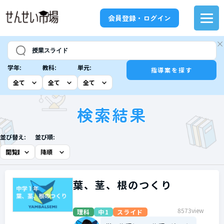
会員登録・ログイン
学年:
教科:
単元:
指導案を探す
検索結果
並び替え:
並び順:
葉、茎、根のつくり
8573view
理科
中1
スライド