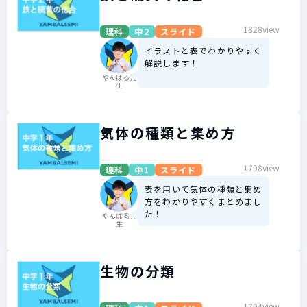
1828view
理科
中2
スライド
イラストと表でわかりやすく
解説します！
やんばる先
生
気体の種類と集め方
1798view
理科
中1
スライド
表を用いて気体の種類と集め
方をわかりやすくまとめまし
た！
やんばる先
生
生物の分類
1794view