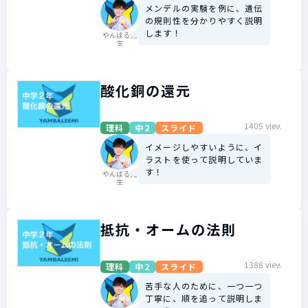
メンデルの実験を例に、遺伝
の規則性を分かりやすく説明
します！
やんばる先
生
酸化銅の還元
1405 view
理科
中2
スライド
イメージしやすいように、イ
ラストを使って説明していま
す！
やんばる先
生
抵抗・オームの法則
1388 view
理科
中2
スライド
苦手な人のために、一つ一つ
丁寧に、順を追って説明しま