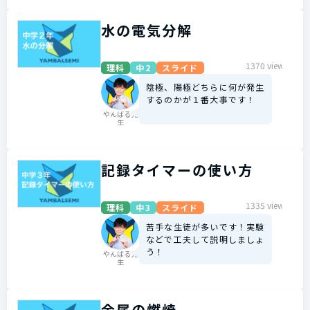
水の電気分解
1370 view
理科
中2
スライド
陰極、陽極どちらに何が発生
するのかが１番大事です！
やんばる先
生
記録タイマーの使い方
1335 view
理科
中3
スライド
苦手な生徒が多いです！実験
などで工夫して説明しましょ
う！
やんばる先
生
金属の燃焼