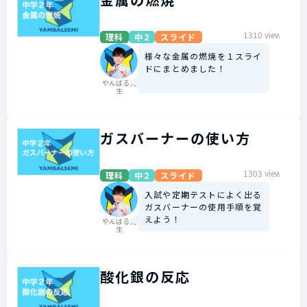
1310 view
理科
中2
スライド
様々な金属の燃焼を１スライ
ドにまとめました！
やんばる先
生
ガスバーナーの使い方
1303 view
理科
中2
スライド
入試や定期テストによく出る
ガスバーナーの使用手順を覚
えよう！
やんばる先
生
酸化銀の反応