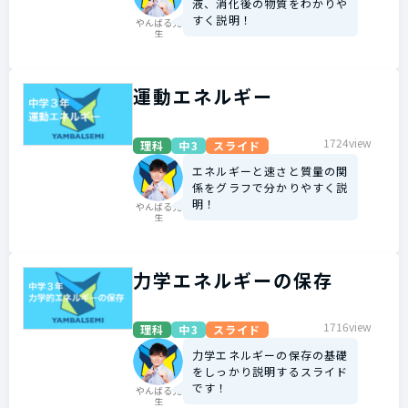
液、消化後の物質をわかりや
すく説明！
やんばる先
生
運動エネルギー
1724view
理科
中3
スライド
エネルギーと速さと質量の関
係をグラフで分かりやすく説
明！
やんばる先
生
力学エネルギーの保存
1716view
理科
中3
スライド
力学エネルギーの保存の基礎
をしっかり説明するスライド
です！
やんばる先
生