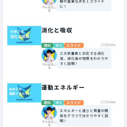
験の重要な点を１スライド
に！
やんばる先
生
消化と吸収
1756view
理科
中2
スライド
三大栄養素と対応する消化
液、消化後の物質をわかりや
すく説明！
やんばる先
生
運動エネルギー
1724view
理科
中3
スライド
エネルギーと速さと質量の関
係をグラフで分かりやすく説
明！
やんばる先
生