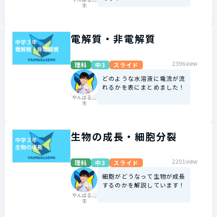
生
電解質・非電解質
2396view
理科
中3
スライド
どのような水溶液に電流が流
れるかを表にまとめました！
やんばる先
生
生物の成長・細胞分裂
2201view
理科
中3
スライド
細胞がどうなって生物が成長
するのかを解説しています！
やんばる先
生