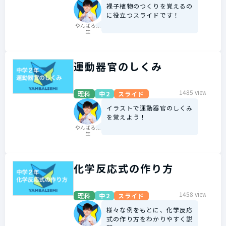
裸子植物のつくりを覚えるの
に役立つスライドです！
やんばる先
生
運動器官のしくみ
1485 view
理科
中2
スライド
イラストで運動器官のしくみ
を覚えよう！
やんばる先
生
化学反応式の作り方
1458 view
理科
中2
スライド
様々な例をもとに、化学反応
式の作り方をわかりやすく説