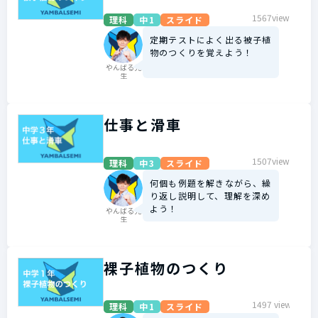
1567view
理科
中1
スライド
定期テストによく出る被子植
物のつくりを覚えよう！
やんばる先
生
仕事と滑車
1507view
理科
中3
スライド
何個も例題を解きながら、繰
り返し説明して、理解を深め
よう！
やんばる先
生
裸子植物のつくり
1497 view
理科
中1
スライド