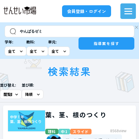
会員登録・ログイン
学年:
教科:
単元:
指導案を探す
検索結果
並び替え:
並び順:
葉、茎、根のつくり
8568view
理科
中1
スライド