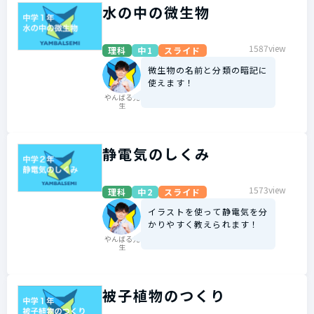
水の中の微生物
1587view
理科
中1
スライド
微生物の名前と分類の暗記に
使えます！
やんばる先
生
静電気のしくみ
1573view
理科
中2
スライド
イラストを使って静電気を分
かりやすく教えられます！
やんばる先
生
被子植物のつくり