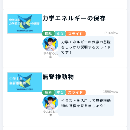
力学エネルギーの保存
1716view
理科
中3
スライド
力学エネルギーの保存の基礎
をしっかり説明するスライド
です！
やんばる先
生
無脊椎動物
1590view
理科
中1
スライド
イラストを活用して無脊椎動
物の特徴を覚えましょう！
やんばる先
生