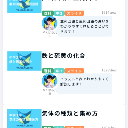
1914view
理科
中2
スライド
並列回路と直列回路の違いを
わかりやすく見せることがで
きます！
やんばる先
生
鉄と硫黄の化合
1828view
理科
中2
スライド
イラストと表でわかりやすく
解説します！
やんばる先
生
気体の種類と集め方
1797view