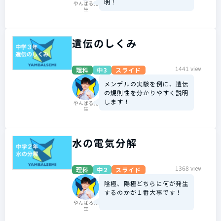
明！
やんばる先
生
遺伝のしくみ
1441 view
理科
中3
スライド
メンデルの実験を例に、遺伝
の規則性を分かりやすく説明
します！
やんばる先
生
水の電気分解
1368 view
理科
中2
スライド
陰極、陽極どちらに何が発生
するのかが１番大事です！
やんばる先
生