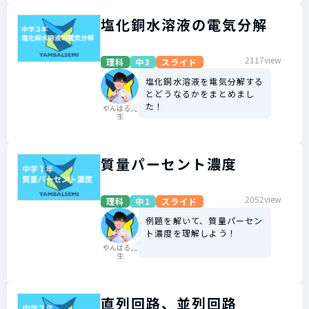
塩化銅水溶液の電気分解
2117view
理科
中3
スライド
塩化銅水溶液を電気分解する
とどうなるかをまとめまし
た！
やんばる先
生
質量パーセント濃度
2052view
理科
中1
スライド
例題を解いて、質量パーセン
ト濃度を理解しよう！
やんばる先
生
直列回路、並列回路