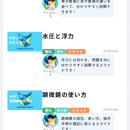
単子葉類と双子葉類の違いを
並べて、分かりやすく説明で
きます！
やんばる先
生
水圧と浮力
4098view
理科
中3
スライド
浮力とは何かを、例題を元に
分かりやすく説明するスライ
ドです！
やんばる先
生
顕微鏡の使い方
2495view
理科
中1他
スライド
顕微鏡の部位、使い方、操作
手順の暗記に使えるスライド
です！
やんばる先