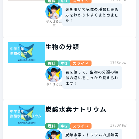
理科
中1
スライド
表を用いて気体の種類と集め
方をわかりやすくまとめまし
た！
やんばる先
生
生物の分類
1793view
理科
中1
スライド
表を使って、生物の分類の特
徴の違いをしっかり覚えられ
ます！
やんばる先
生
炭酸水素ナトリウム
1780view
理科
中2
スライド
炭酸水素ナトリウムの加熱実