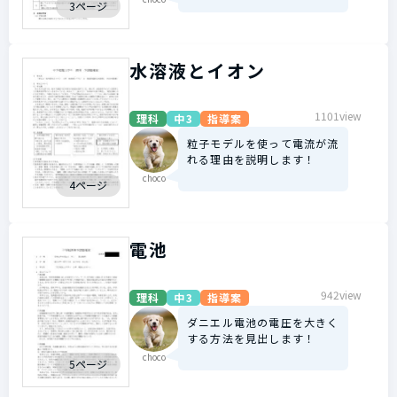
3ページ
水溶液とイオン
1101view
理科
中3
指導案
粒子モデルを使って電流が流
れる理由を説明します！
choco
4ページ
電池
942view
理科
中3
指導案
ダニエル電池の電圧を大きく
する方法を見出します！
choco
5ページ