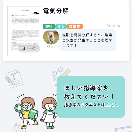
電気分解
841view
理科
中3
指導案
塩酸を電気分解すると、塩素
と水素が発生することを理解
します！
choco
4ページ
ほしい指導案を
教えてください！
指導案のリクエストは
こちら