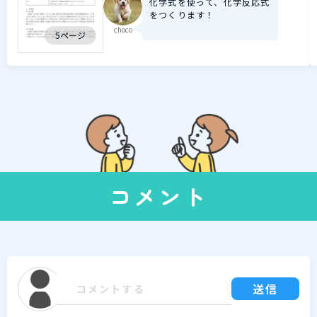
化学式を使って、化学反応式
をつくります！
choco
5ページ
コメント