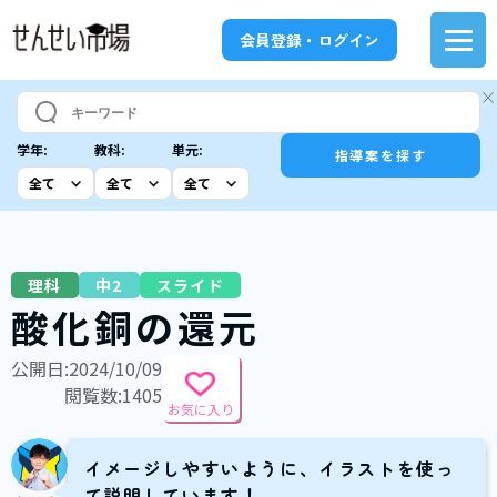
会員登録・ログイン
学年:
教科:
単元:
指導案を探す
理科
中2
スライド
酸化銅の還元
公開日:2024/10/09
閲覧数:1405
お気に入り
イメージしやすいように、イラストを使っ
て説明しています！