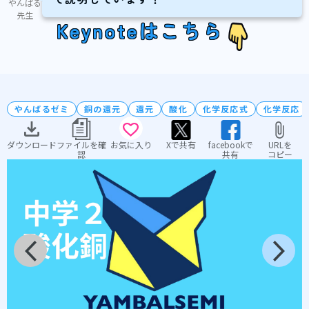
やんばる
先生
Keynoteはこちら
やんばるゼミ
銅の還元
還元
酸化
化学反応式
化学反応
ダウンロード
ファイルを確
お気に入り
Xで共有
facebookで
URLを
認
共有
コピー