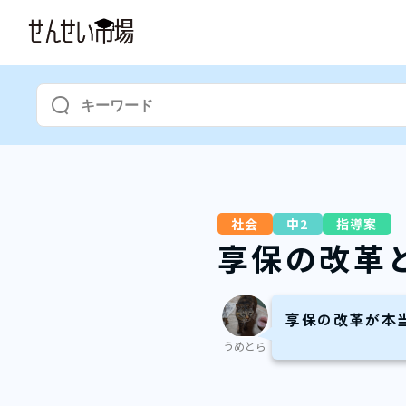
社会
中2
指導案
享保の改革
享保の改革が本
うめとら