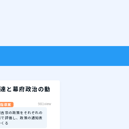
達と幕府政治の動
981view
指導案
川吉宗の政策をそれぞれの
場で評価し、政策の通知表
つくる