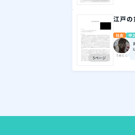
江戸の
社会
中2
うめとら
5ページ