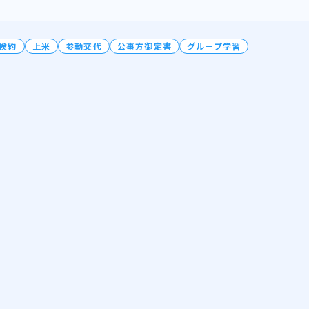
倹約
上米
参勤交代
公事方御定書
グループ学習