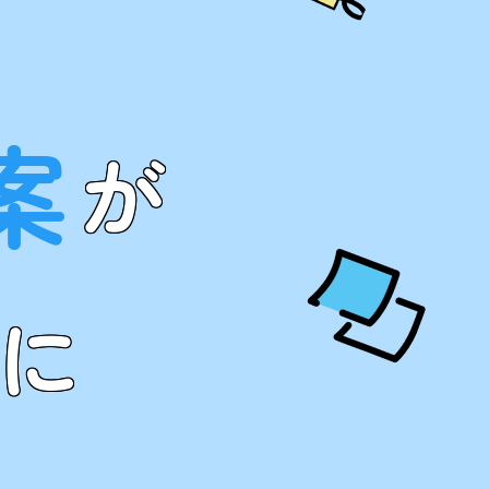
案
が
に