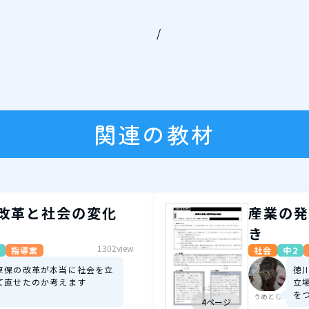
/
関連の教材
改革と社会の変化
産業の発
き
1302view
指導案
社会
中2
享保の改革が本当に社会を立
徳
て直せたのか考えます
立
を
うめとら
4ページ