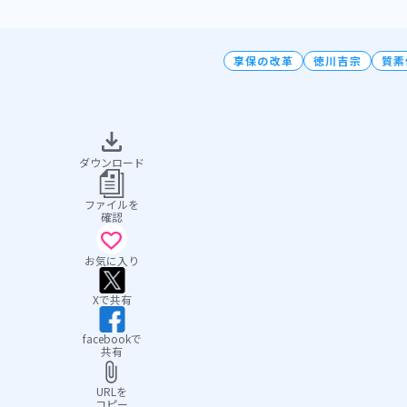
享保の改革
徳川吉宗
質素
ダウンロード
ファイルを
確認
お気に入り
Xで共有
facebookで
共有
URLを
コピー