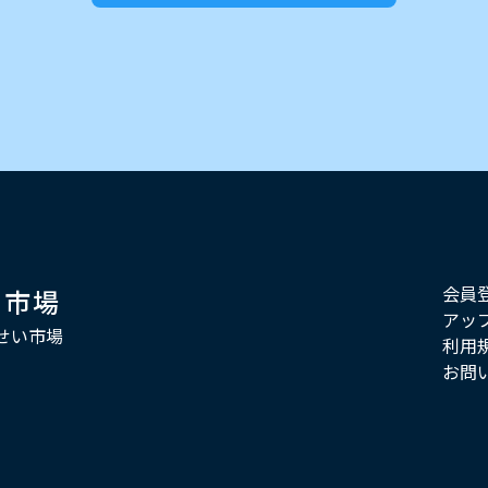
会員
い市場
アッ
せい市場
利用
お問