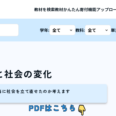
教材を検索
教材かんたん寄付機能
アップロ
学年:
教科:
単
と社会の変化
当に社会を立て直せたのか考えます
PDFはこちら