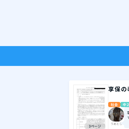
享保の
社会
中2
うめとら
3ページ