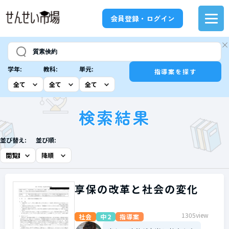
会員登録・ログイン
学年:
教科:
単元:
指導案を探す
検索結果
並び替え:
並び順:
享保の改革と社会の変化
1305view
社会
中2
指導案