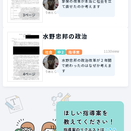
享保の改革が本当に社会を立
て直せたのか考えます
うめとら
3ページ
水野忠邦の政治
1130view
社会
中2
指導案
水野忠邦の政治改革が２年間
で終わったのはなぜか考えま
す
うめとら
4ページ
ほしい指導案を
教えてください！
指導案のリクエストは
こちら