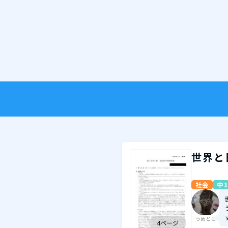
世界と
社会
中1
うめとら
4ページ