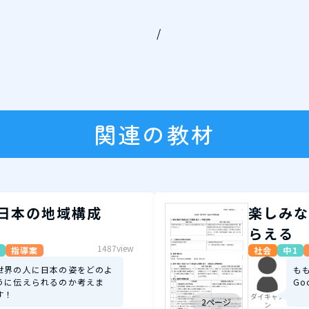
/
関連の教材
日本の地域構成
楽しみな
らえる
1487view
指導案
社会
中1
世界の人に日本の姿をどのよ
も
うに伝えられるのか考えま
Go
す！
ダイキャノ
2ページ
ン