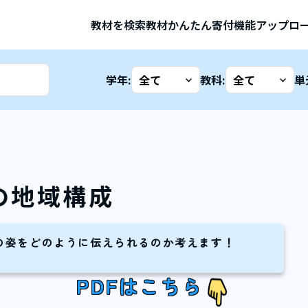
教材を検索
教材かんたん寄付機能
アップロ
学年:
教科:
単
の地域構成
の姿をどのように伝えられるのか考えます！
PDFはこちら