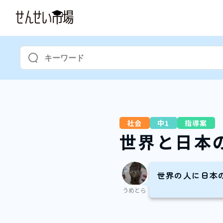
社会
中1
指導案
世界と日本
世界の人に日本
うめとら