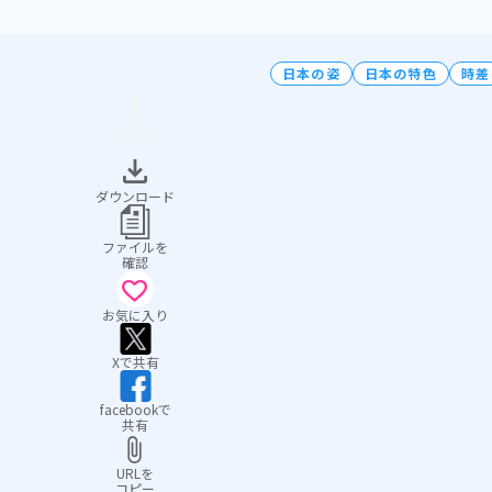
日本の姿
日本の特色
時差
ダウンロード
ファイルを
確認
お気に入り
Xで共有
facebookで
共有
URLを
コピー