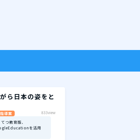
がら日本の姿をと
833view
指導案
もてつ教育版、
ogleEducationを活用