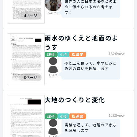
世界の人に日本の姿をどのよ
うに伝えられるのか考えま
す！
うめとら
4ページ
雨水のゆくえと地面のよ
うす
1326view
理科
小4
指導案
砂と土を使って、水のしみこ
み方の違いを理解します
しょう
8ページ
大地のつくりと変化
1288view
理科
小6
指導案
実験を通して、地層のでき方
を理解します
しょう