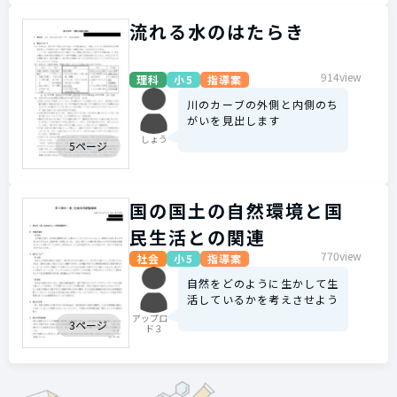
流れる水のはたらき
914view
理科
小5
指導案
川のカーブの外側と内側のち
がいを見出します
しょう
5ページ
国の国土の自然環境と国
民生活との関連
770view
社会
小5
指導案
自然をどのように生かして生
活しているかを考えさせよう
アップロー
3ページ
ド３