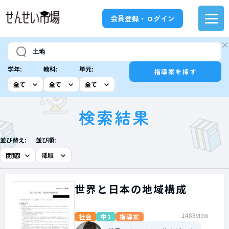
会員登録・ログイン
学年:
教科:
単元:
指導案を探す
検索結果
並び替え:
並び順:
世界と日本の地域構成
1485view
社会
中1
指導案