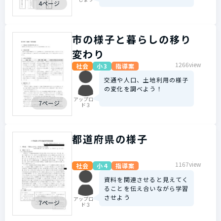
4ページ
市の様子と暮らしの移り
変わり
1266view
社会
小3
指導案
交通や人口、土地利用の様子
の変化を調べよう！
アップロー
7ページ
ド３
都道府県の様子
1167view
社会
小4
指導案
資料を関連させると見えてく
ることを伝え合いながら学習
させよう
アップロー
7ページ
ド３