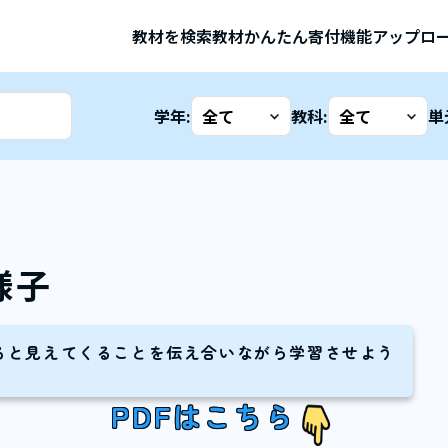
教材を検索
教材かんたん寄付機能
アップロ
学年:
教科:
単
様子
ると見えてくることを伝え合いながら学習させよう
PDFはこちら