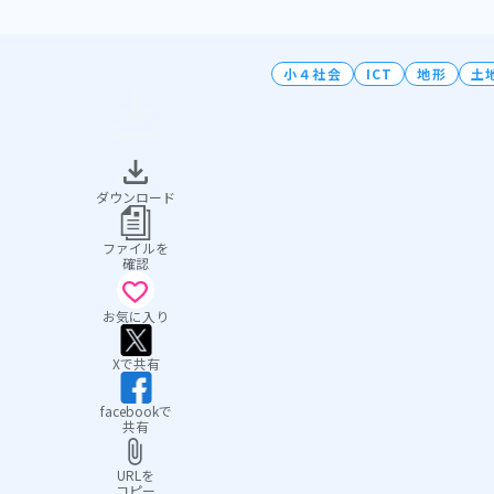
小４社会
ICT
地形
土
ダウンロード
ファイルを
確認
お気に入り
Xで共有
facebookで
共有
URLを
コピー