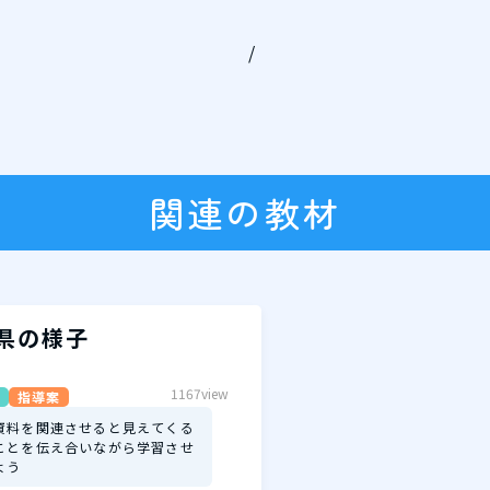
/
関連の教材
県の様子
1167view
指導案
資料を関連させると見えてくる
ことを伝え合いながら学習させ
よう