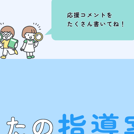
指導
なたの