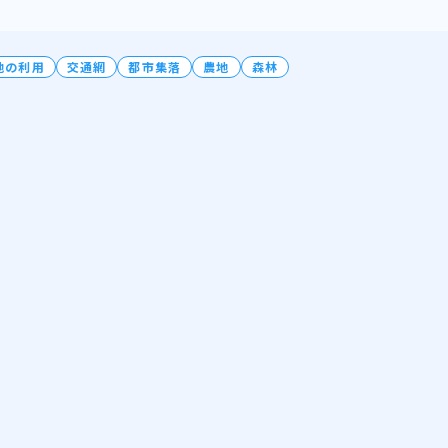
地の利用
交通網
都市集落
農地
森林