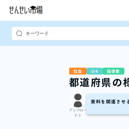
社会
小4
指導案
都道府県の
資料を関連させ
アップロー
ド３