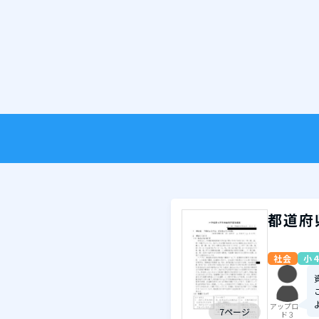
都道府
社会
小4
アップロー
7ページ
ド３