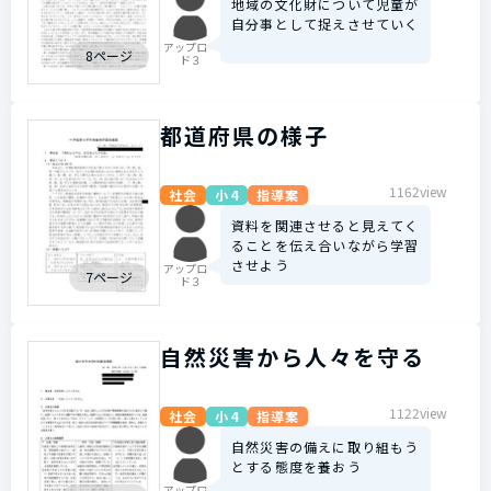
地域の文化財について児童が
自分事として捉えさせていく
アップロー
8ページ
ド３
都道府県の様子
1162view
社会
小4
指導案
資料を関連させると見えてく
ることを伝え合いながら学習
させよう
アップロー
7ページ
ド３
自然災害から人々を守る
1122view
社会
小4
指導案
自然災害の備えに取り組もう
とする態度を養おう
アップロー