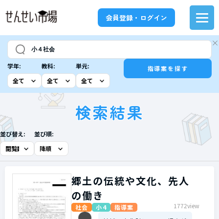
会員登録・ログイン
学年:
教科:
単元:
指導案を探す
検索結果
並び替え:
並び順:
郷土の伝統や文化、先人
の働き
1772view
社会
小4
指導案