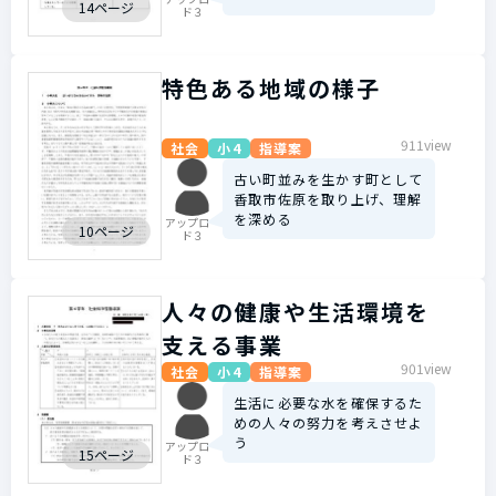
14ページ
ド３
特色ある地域の様子
911view
社会
小4
指導案
古い町並みを生かす町として
香取市佐原を取り上げ、理解
を深める
アップロー
10ページ
ド３
人々の健康や生活環境を
支える事業
901view
社会
小4
指導案
生活に必要な水を確保するた
めの人々の努力を考えさせよ
う
アップロー
15ページ
ド３