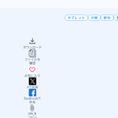
タブレット
川柳
俳句
ダウンロード
ファイルを
確認
お気に入り
Xで共有
facebookで
共有
URLを
コピー