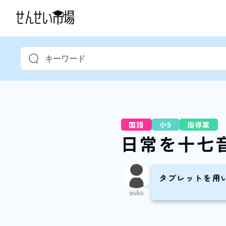
国語
小5
指導案
日常を十七
タブレットを用
siuko