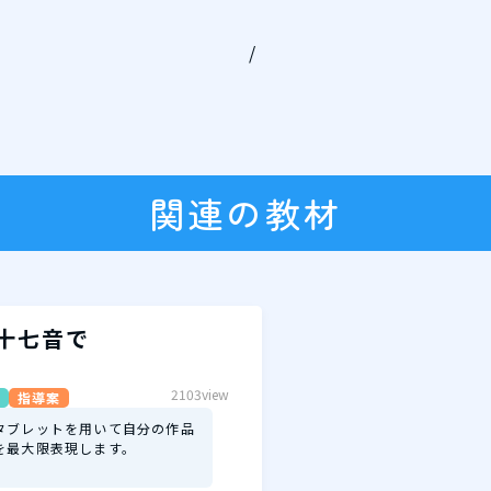
/
関連の教材
十七音で
2103view
指導案
タブレットを用いて自分の作品
を最大限表現します。