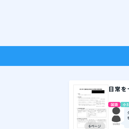
日常を
国語
小5
siuko
6ページ