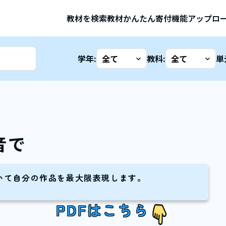
教材を検索
教材かんたん寄付機能
アップロ
学年:
教科:
単
音で
いて自分の作品を最大限表現します。
PDFはこちら