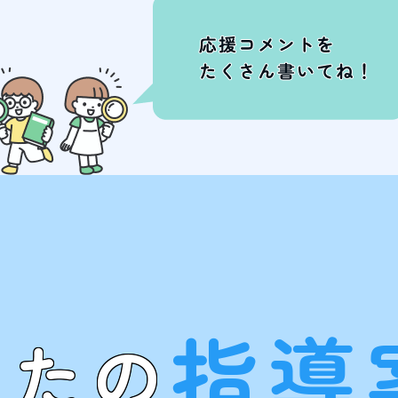
指導
なたの