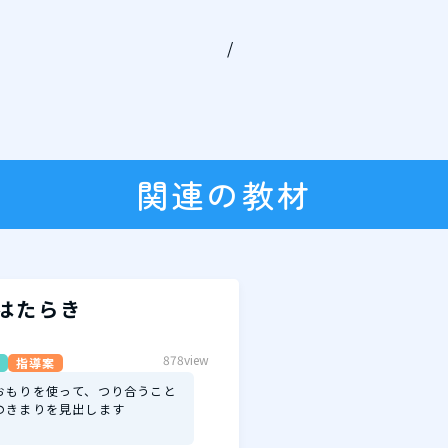
/
関連の教材
はたらき
878view
指導案
おもりを使って、つり合うこと
のきまりを見出します