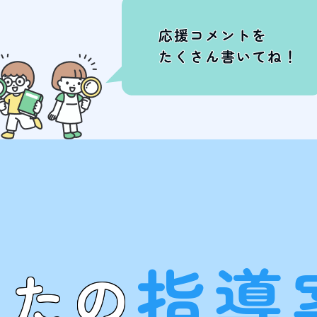
指導
なたの