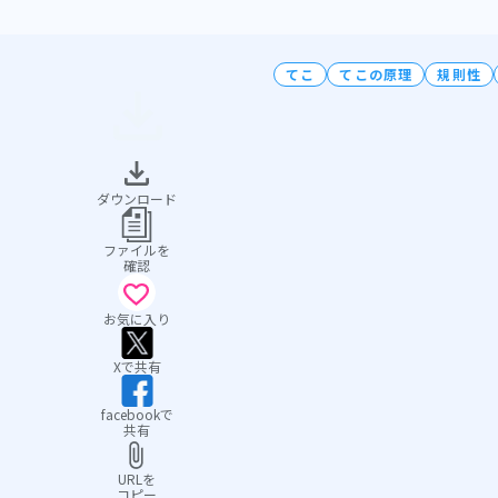
てこ
てこの原理
規則性
ダウンロード
ファイルを
確認
お気に入り
Xで共有
facebookで
共有
URLを
コピー