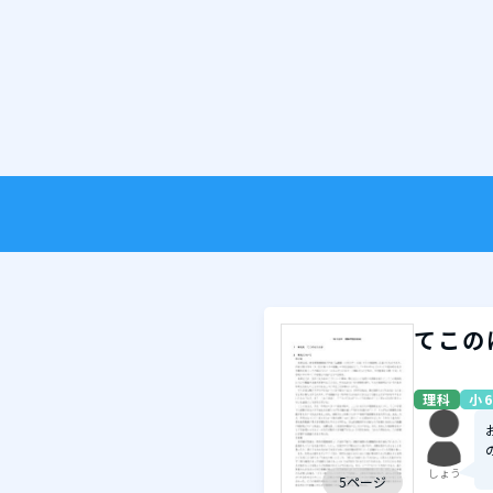
てこの
理科
小6
しょう
5ページ