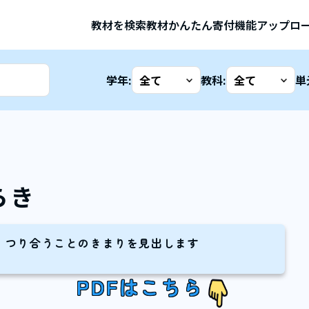
教材を検索
教材かんたん寄付機能
アップロ
学年:
教科:
単
らき
、つり合うことのきまりを見出します
PDFはこちら