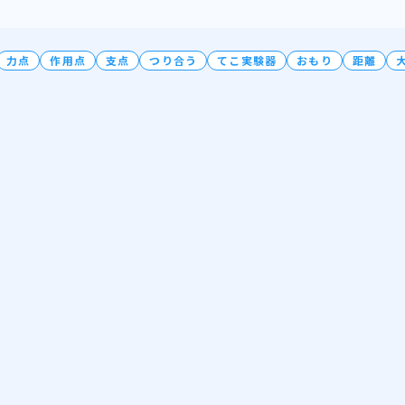
力点
作用点
支点
つり合う
てこ実験器
おもり
距離