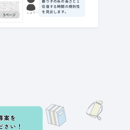
振り子の糸の長さと１
往復する時間の規則性
を見出します。
しょう
5ページ
導案を
ださい！