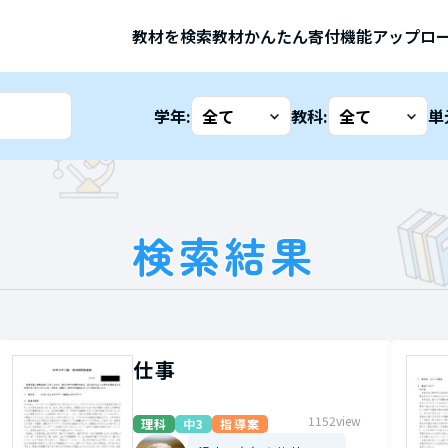
教材を検索
教材かんたん寄付機能
アップロ
学年:
教科:
単
検索結果
仕事
1152view
理科
中3
指導案