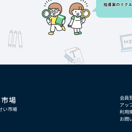
指導案のリク
会員
い市場
アッ
せい市場
利用
お問