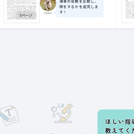
滑車の有無を比較し、
得をするかを追究しま
す！
choco
5ページ
ほしい指
教えてく