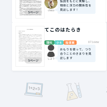
仮説をもとに実験し、
物体と浮力の関係性を
見出します！
choco
5ページ
てこのはたらき
871view
理科
小6
指導案
おもりを使って、つり
合うことのきまりを見
出します
しょう
5ページ