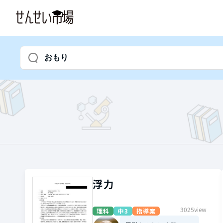
浮力
3025view
理科
中3
指導案