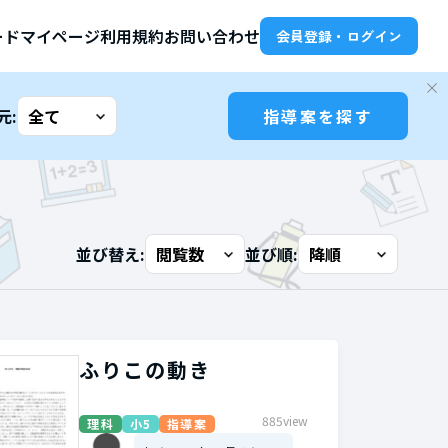
ード
マイページ
利用規約
お問い合わせ
会員登録・ログイン
元:
指導案を探す
並び替え:
並び順:
ふりこの動き
885view
理科
小5
指導案