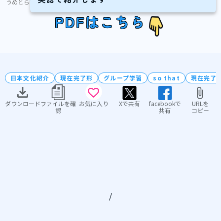
うめとら
PDFはこちら
日本文化紹介
現在完了形
グループ学習
so that
現在完了
ダウンロード
ファイルを確
お気に入り
Xで共有
facebookで
URLを
認
共有
コピー
/