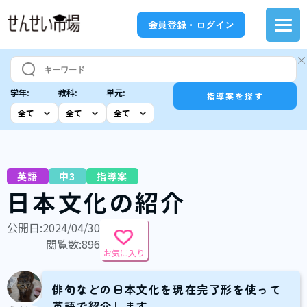
会員登録・ログイン
学年:
教科:
単元:
指導案を探す
英語
中3
指導案
日本文化の紹介
公開日:2024/04/30
閲覧数:896
お気に入り
俳句などの日本文化を現在完了形を使って
英語で紹介します