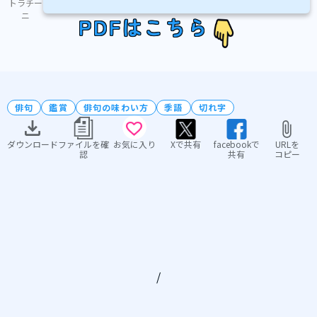
トラチー
ニ
PDFはこちら
俳句
鑑賞
俳句の味わい方
季語
切れ字
ダウンロード
ファイルを確
お気に入り
Xで共有
facebookで
URLを
認
共有
コピー
/