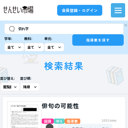
会員登録・ログイン
学年:
教科:
単元:
指導案を探す
検索結果
並び替え:
並び順:
俳句の可能性
1691view
国語
中3
指導案