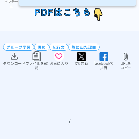
トラチー
ニ
PDFはこちら
グループ学習
俳句
紀行文
旅に出た理由
ダウンロード
ファイルを確
お気に入り
Xで共有
facebookで
URLを
認
共有
コピー
/