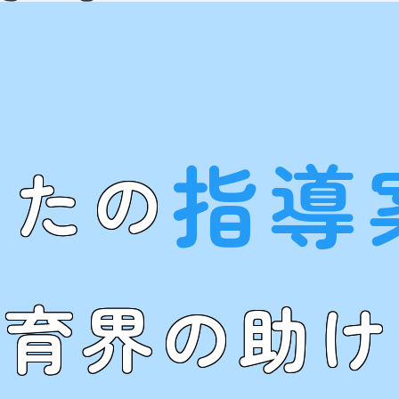
指導
なたの
教育界の助け