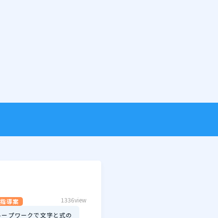
1336view
指導案
ループワークで文字と式の