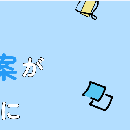
案
が
に