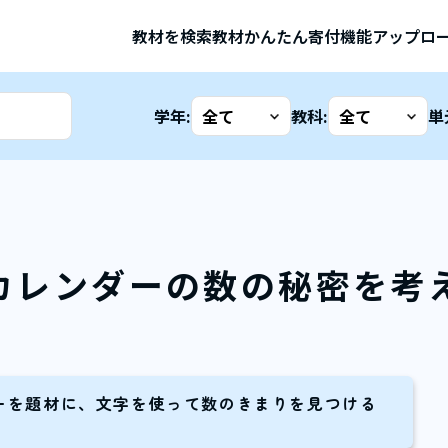
教材を検索
教材かんたん寄付機能
アップロ
学年:
教科:
単
カレンダーの数の秘密を考
ーを題材に、文字を使って数のきまりを見つける