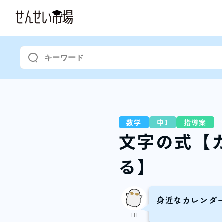
数学
中1
指導案
文字の式【
る】
身近なカレンダ
TH