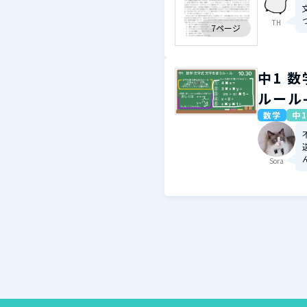
TH
7ページ
中1 
ルール
数学
中1
Sora