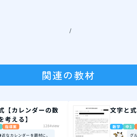
/
関連の教材
式【カレンダーの数
文字と式
を考える】
1284view
指導案
数学
中1
身近なカレンダーを題材に、
グ