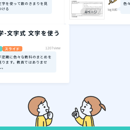
文字を使って数のきまりを見
色
つける
log太郎
4ページ
数学-文字式 文字を使う
-
1207view
スライド
不定期に色々な教科のまとめを
送ります。教員ではありませ
ん。