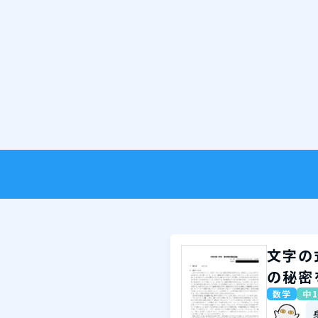
文字の
の秘密
数学
中1