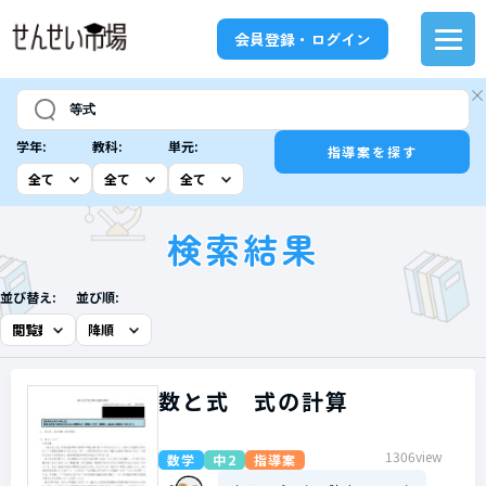
会員登録・ログイン
学年:
教科:
単元:
指導案を探す
検索結果
並び替え:
並び順:
数と式 式の計算
1306view
数学
中2
指導案