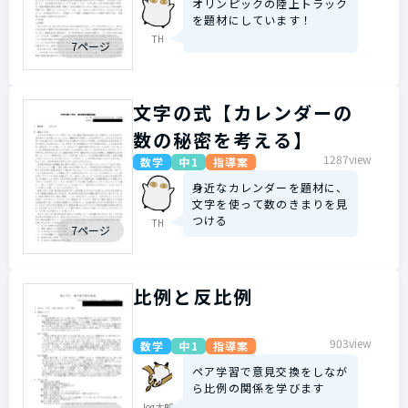
オリンピックの陸上トラック
を題材にしています！
TH
7ページ
文字の式【カレンダーの
数の秘密を考える】
1287view
数学
中1
指導案
身近なカレンダーを題材に、
文字を使って数のきまりを見
つける
TH
7ページ
比例と反比例
903view
数学
中1
指導案
ペア学習で意見交換をしなが
ら比例の関係を学びます
log太郎