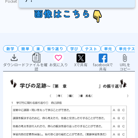
Pocket
画像はこちら
数学
簡単
楽
振り返り
学び
テスト
単元
単元テス
ダウンロード
ファイルを確
お気に入り
Xで共有
facebookで
URLを
認
共有
コピー