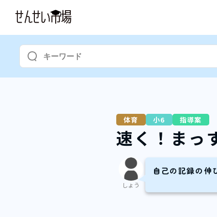
体育
小6
指導案
速く！まっ
自己の記録の伸
しょう