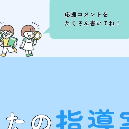
指導
なたの