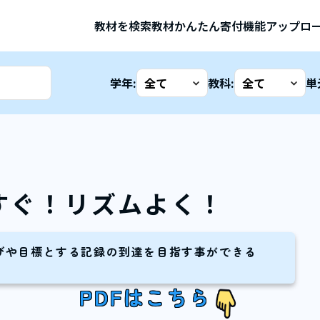
教材を検索
教材かんたん寄付機能
アップロ
学年:
教科:
単
すぐ！リズムよく！
びや目標とする記録の到達を目指す事ができる
PDFはこちら