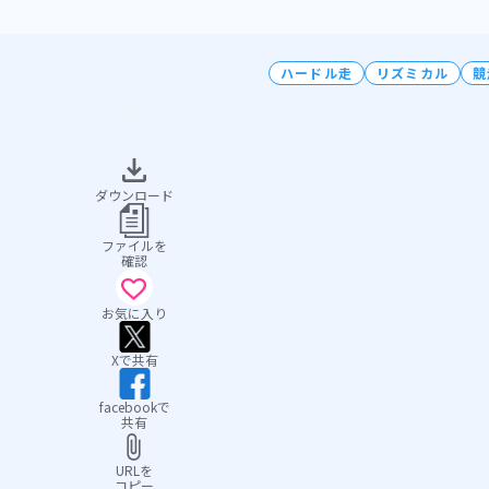
ハードル走
リズミカル
競
ダウンロード
ファイルを
確認
お気に入り
Xで共有
facebookで
共有
URLを
コピー