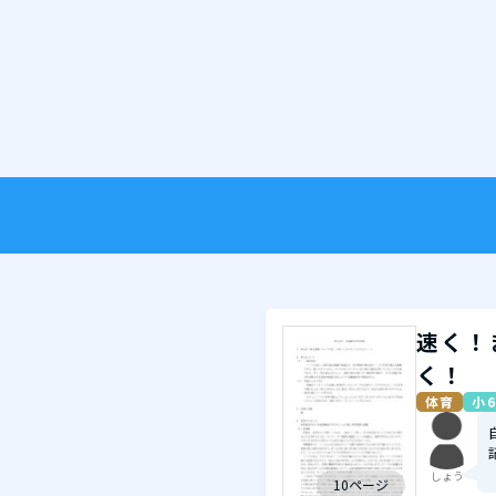
速く！
く！
体育
小6
しょう
10ページ