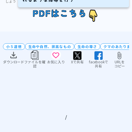
しょう
PDFはこちら
小５道徳
生命や自然、崇高なもの
生命の尊さ
クマのあたりま
ダウンロード
ファイルを確
お気に入り
Xで共有
facebookで
URLを
認
共有
コピー
/