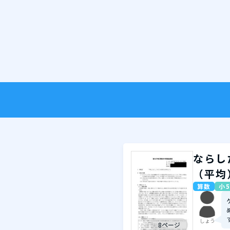
ならし
（平均
算数
小5
しょう
8ページ