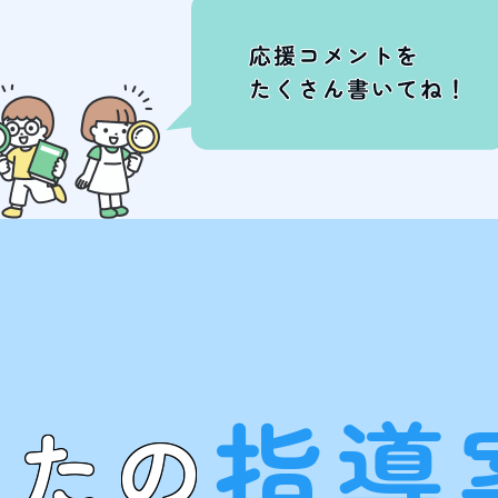
指導
なたの