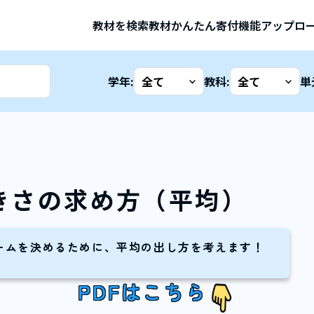
教材を検索
教材かんたん寄付機能
アップロ
学年:
教科:
単
きさの求め方（平均）
ームを決めるために、平均の出し方を考えます！
PDFはこちら