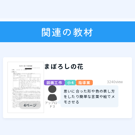
関連の教材
まぼろしの花
3240view
図画工作
小4
指導案
思いに合った形や色の表し方
をしたり簡単な言葉や絵でメ
モさせる
アップロー
4ページ
ド３