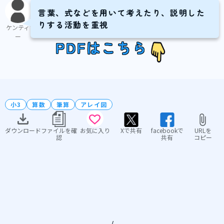
言葉、式などを用いて考えたり、説明した
りする活動を重視
ケンティ
ー
PDFはこちら
小3
算数
筆算
アレイ図
ダウンロード
ファイルを確
お気に入り
Xで共有
facebookで
URLを
認
共有
コピー