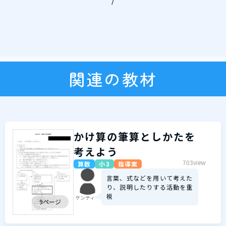
/
関連の教材
かけ算の筆算としかたを
考えよう
703view
算数
小3
指導案
言葉、式などを用いて考えた
り、説明したりする活動を重
視
ケンティー
9ページ