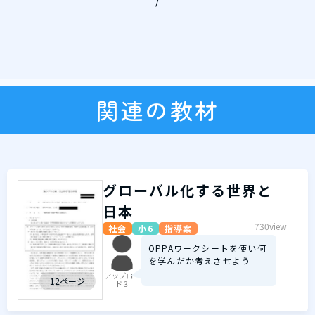
/
関連の教材
グローバル化する世界と
日本
730view
社会
小6
指導案
OPPAワークシートを使い何
を学んだか考えさせよう
アップロー
12ページ
ド３