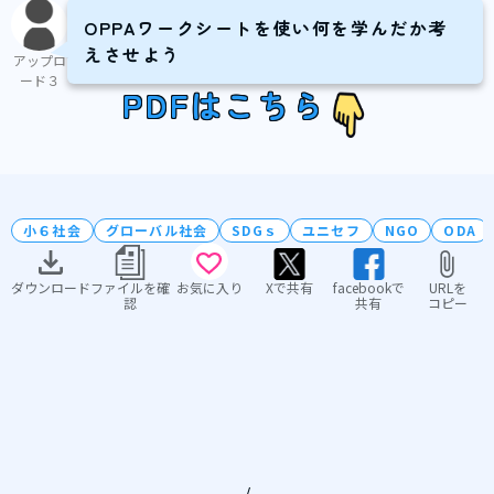
OPPAワークシートを使い何を学んだか考
えさせよう
アップロ
ード３
PDFはこちら
小６社会
グローバル社会
SDGｓ
ユニセフ
NGO
ODA
ダウンロード
ファイルを確
お気に入り
Xで共有
facebookで
URLを
認
共有
コピー