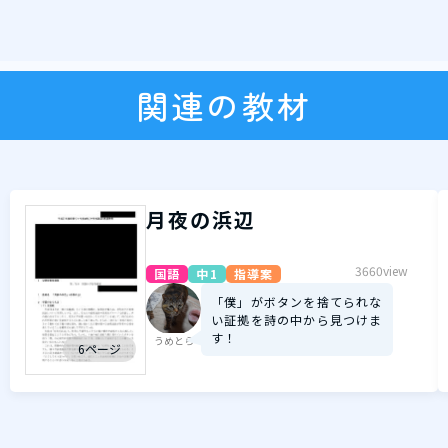
関連の教材
月夜の浜辺
3660view
国語
中1
指導案
「僕」がボタンを捨てられな
い証拠を詩の中から見つけま
す！
うめとら
6ページ