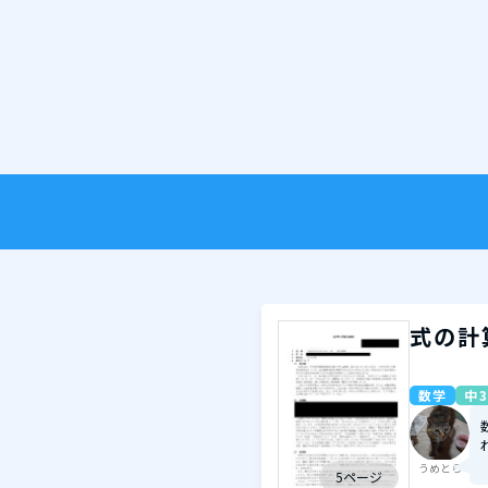
式の計
数学
中3
うめとら
5ページ