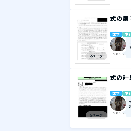
式の展
数学
中3
うめとら
4ページ
式の計
数学
中3
うめとら
5ページ