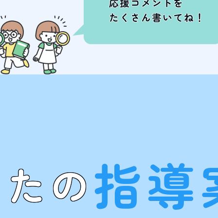
指導
なたの