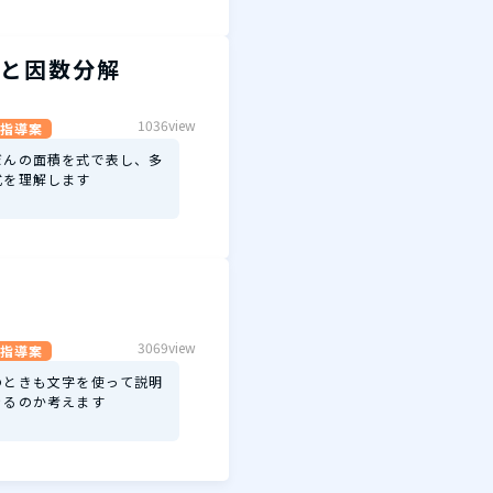
と因数分解
1036view
指導案
だんの面積を式で表し、多
式を理解します
3069view
指導案
のときも文字を使って説明
きるのか考えます