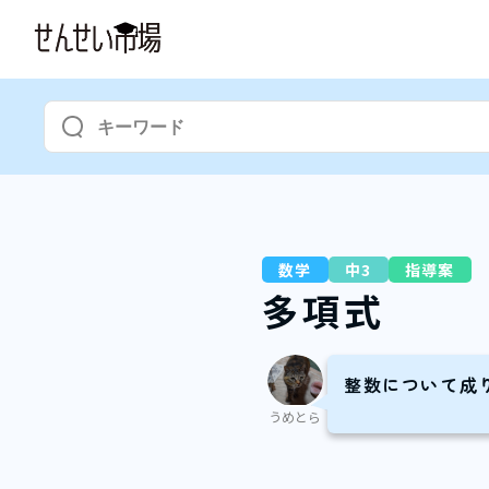
数学
中3
指導案
多項式
整数について成
うめとら