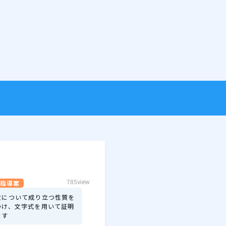
785view
指導案
数について成り立つ性質を
つけ、文字式を用いて証明
ます