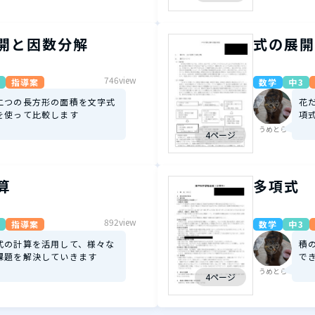
開と因数分解
式の展開
746view
指導案
数学
中3
二つの長方形の面積を文字式
花
を使って比較します
項
うめとら
4ページ
算
多項式
892view
指導案
数学
中3
式の計算を活用して、様々な
積
課題を解決していきます
で
うめとら
4ページ