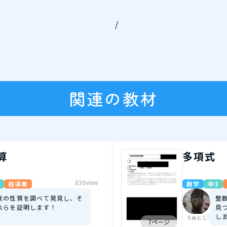
/
関連の教材
算
多項式
839view
指導案
数学
中3
数の性質を調べて発見し、そ
整
れらを証明します！
見
し
うめとら
7ページ