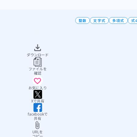
整数
文字式
多項式
式
ダウンロード
ファイルを
確認
お気に入り
Xで共有
facebookで
共有
URLを
コピー