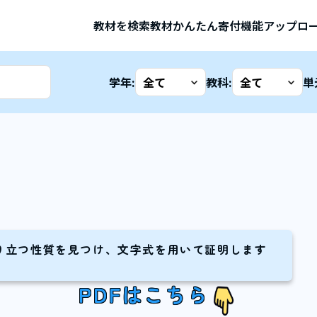
教材を検索
教材かんたん寄付機能
アップロ
学年:
教科:
単
り立つ性質を見つけ、文字式を用いて証明します
PDFはこちら