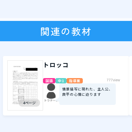
関連の教材
トロッコ
777view
国語
中1
指導案
情景描写に現れた、主人公、
良平の心情に迫ります
トラチーニ
4ページ