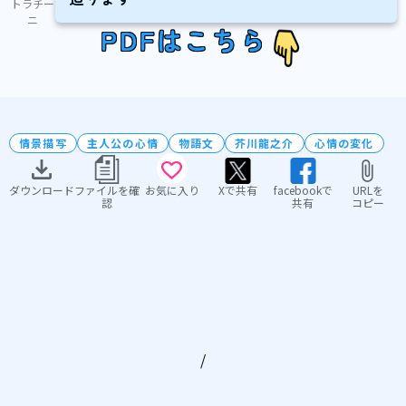
トラチー
ニ
PDFはこちら
情景描写
主人公の心情
物語文
芥川龍之介
心情の変化
ダウンロード
ファイルを確
お気に入り
Xで共有
facebookで
URLを
認
共有
コピー
/