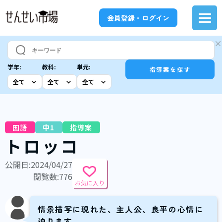
会員登録・ログイン
学年:
教科:
単元:
指導案を探す
国語
中1
指導案
トロッコ
公開日:2024/04/27
閲覧数:776
お気に入り
情景描写に現れた、主人公、良平の心情に
迫ります