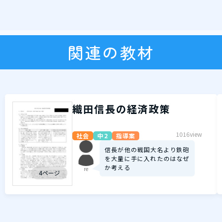
関連の教材
織田信長の経済政策
1016view
社会
中2
指導案
信長が他の戦国大名より鉄砲
を大量に手に入れたのはなぜ
か考える
re
4ページ