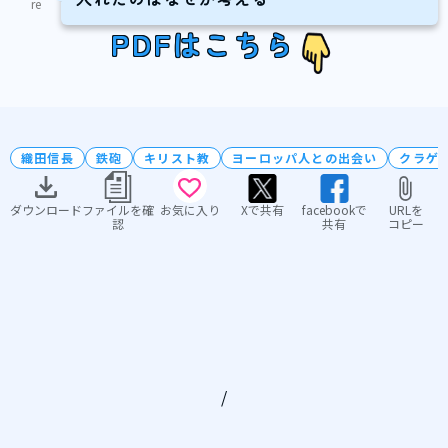
re
PDFはこちら
織田信長
鉄砲
キリスト教
ヨーロッパ人との出会い
クラゲ
ダウンロード
ファイルを確
お気に入り
Xで共有
facebookで
URLを
認
共有
コピー
/