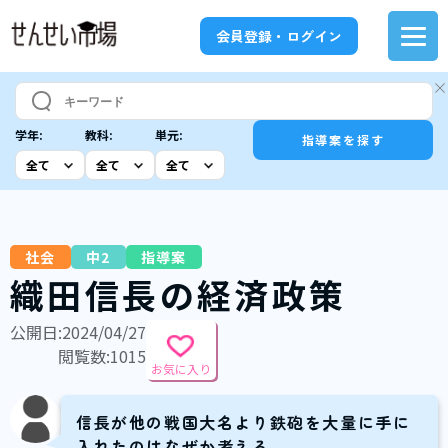
会員登録・ログイン
学年:
教科:
単元:
指導案を探す
社会
中2
指導案
織田信長の経済政策
公開日:2024/04/27
閲覧数:1015
お気に入り
信長が他の戦国大名より鉄砲を大量に手に
入れたのはなぜか考える