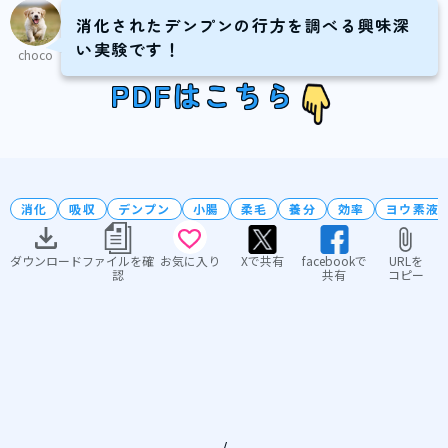
消化されたデンプンの行方を調べる興味深
い実験です！
choco
PDFはこちら
消化
吸収
デンプン
小腸
柔毛
養分
効率
ヨウ素液
ダウンロード
ファイルを確
お気に入り
Xで共有
facebookで
URLを
認
共有
コピー