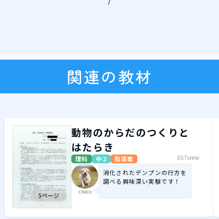
/
関連の教材
動物のからだのつくりと
はたらき
857view
理科
中2
指導案
消化されたデンプンの行方を
調べる興味深い実験です！
choco
5ページ