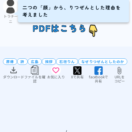
二つの「顔」から、りつぜんとした理由を
考えました
トラチー
ニ
PDFはこちら
原爆
詩
広島
挨拶
石垣りん
なぜりつぜんとしたのか
ダウンロード
ファイルを確
お気に入り
Xで共有
facebookで
URLを
認
共有
コピー