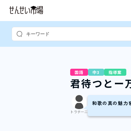
国語
中3
指導案
君待つとー
和歌の真の魅力
トラチーニ