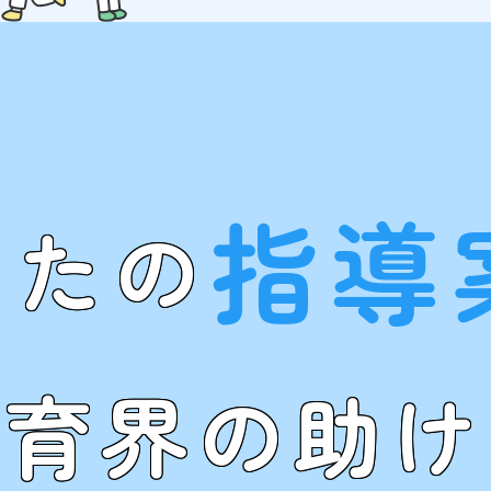
指導
なたの
教育界の助け