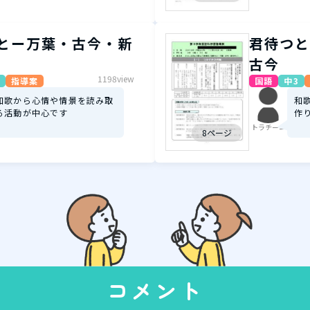
とー万葉・古今・新
君待つと
古今
1198view
指導案
国語
中3
和歌から心情や情景を読み取
和
る活動が中心です
作
トラチーニ
8ページ
コメント