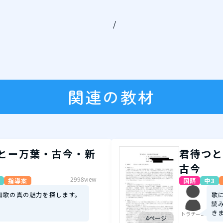
/
関連の教材
とー万葉・古今・新
君待つと
古今
2998view
指導案
国語
中3
和歌の真の魅力を探します。
歌
読
き
トラチーニ
4ページ