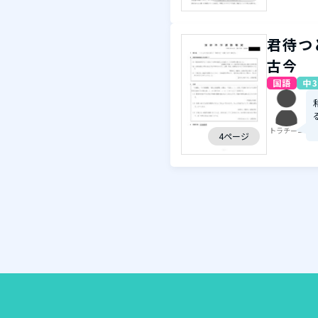
君待つ
古今
国語
中3
トラチーニ
4ページ