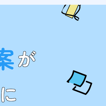
案
が
に