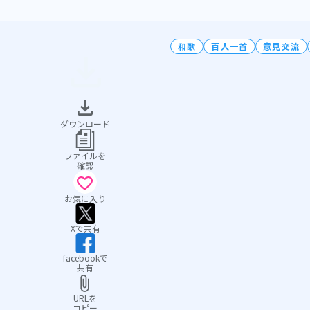
和歌
百人一首
意見交流
ダウンロード
ファイルを
確認
お気に入り
Xで共有
facebookで
共有
URLを
コピー