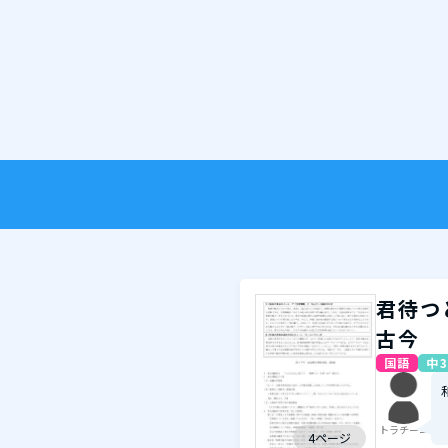
君待つ
古今
国語
中3
トラチーニ
4ページ