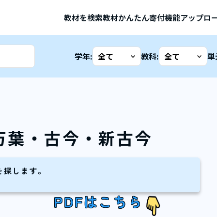
教材を検索
教材かんたん寄付機能
アップロ
学年:
教科:
単
万葉・古今・新古今
を探します。
PDFはこちら