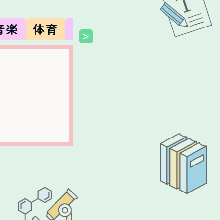
音楽
体育
図工
美術
技術
家庭
>