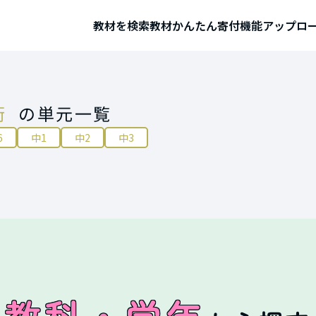
教材を検索
教材かんたん寄付機能
アップロ
術
の単元一覧
6
中1
中2
中3
教科・学年