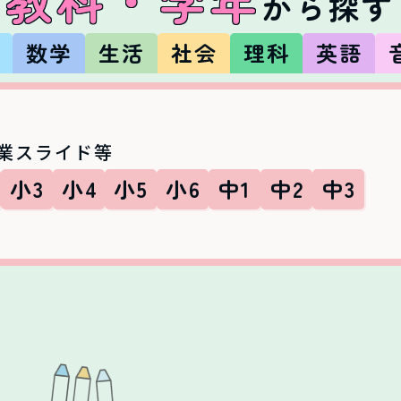
から探す
数
数学
生活
社会
理科
英語
業スライド等
小3
小4
小5
小6
中1
中2
中3