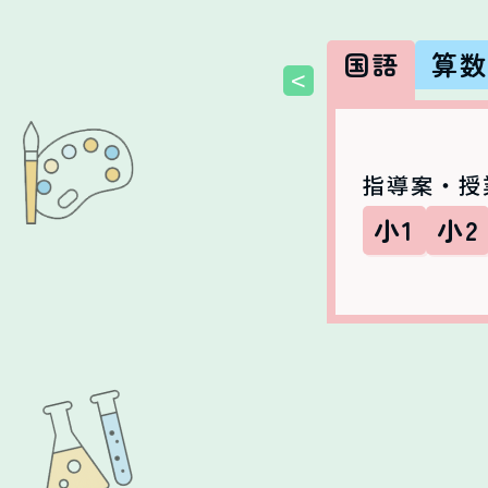
国語
算
<
指導案・授
小1
小2