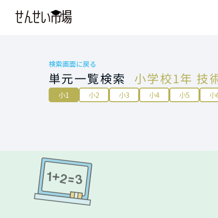
検索画面に戻る
単元一覧検索
小学校1年 技
小1
小2
小3
小4
小5
小