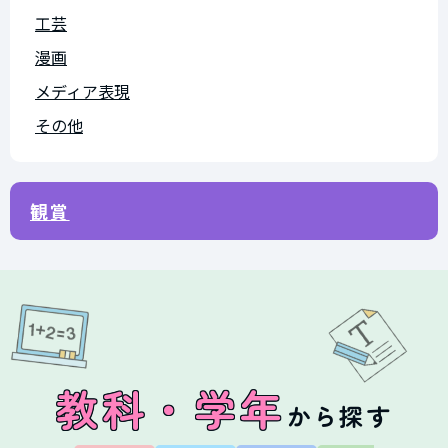
工芸
漫画
メディア表現
その他
観賞
教科・学年
から探す