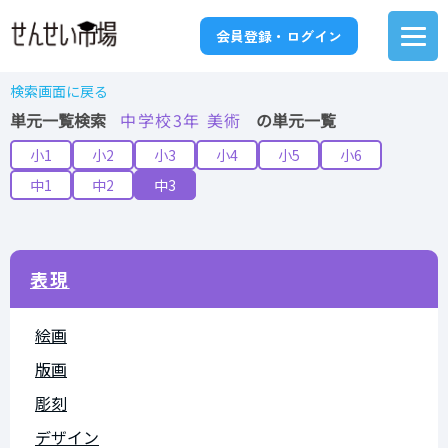
会員登録・ログイン
検索画面に戻る
単元一覧検索
中学校3年 美術
の単元一覧
小1
小2
小3
小4
小5
小6
中1
中2
中3
表現
絵画
版画
彫刻
デザイン