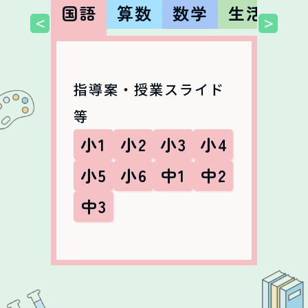
国語
算数
数学
生活
社
<
>
指導案・授業スライド
等
小1
小2
小3
小4
小5
小6
中1
中2
中3