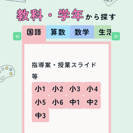
教科・学年
から探す
国語
算数
数学
生活
社
<
>
指導案・授業スライド
等
小1
小2
小3
小4
小5
小6
中1
中2
中3