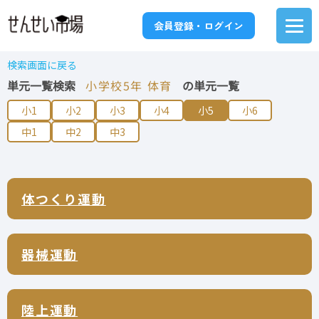
会員登録・ログイン
検索画面に戻る
単元一覧検索
小学校5年 体育
の単元一覧
小1
小2
小3
小4
小5
小6
中1
中2
中3
体つくり運動
器械運動
陸上運動