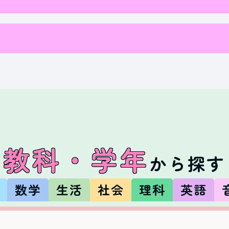
教科・学年
から探す
数
数学
生活
社会
理科
英語