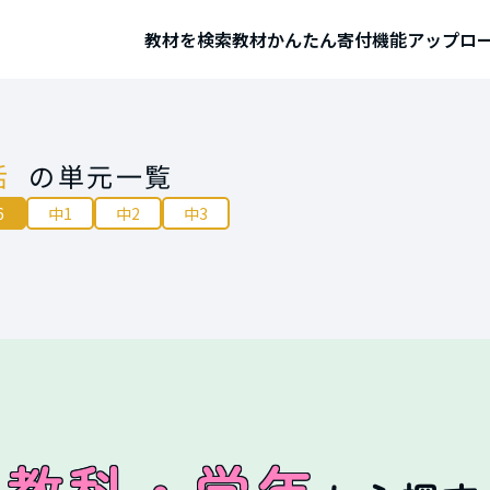
教材を検索
教材かんたん寄付機能
アップロ
活
の単元一覧
6
中1
中2
中3
教科・学年