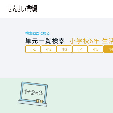
検索画面に戻る
単元一覧検索
小学校6年 生
小1
小2
小3
小4
小5
小