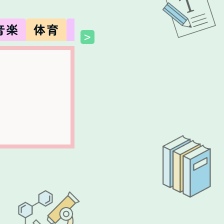
音楽
体育
図工
美術
技術
家庭
>