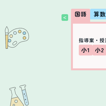
国語
算
<
指導案・授
小1
小2