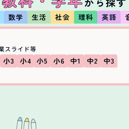
から探す
数
数学
生活
社会
理科
英語
業スライド等
小3
小4
小5
小6
中1
中2
中3