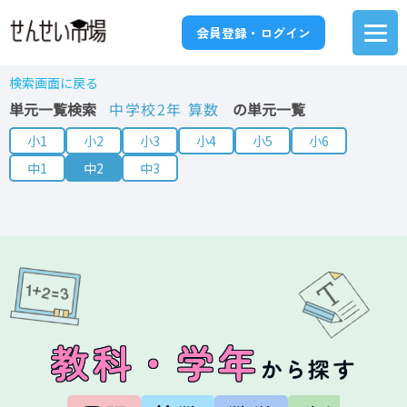
会員登録・ログイン
検索画面に戻る
単元一覧検索
中学校2年 算数
の単元一覧
小1
小2
小3
小4
小5
小6
中1
中2
中3
教科・学年
から探す