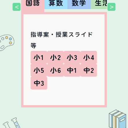
国語
算数
数学
生活
社
<
>
指導案・授業スライド
等
小1
小2
小3
小4
小5
小6
中1
中2
中3