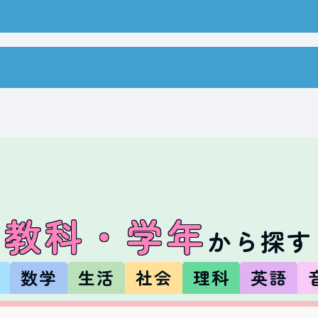
教科・学年
から探す
数
数学
生活
社会
理科
英語