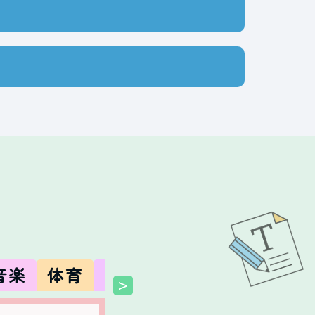
音楽
体育
図工
美術
技術
家庭
>