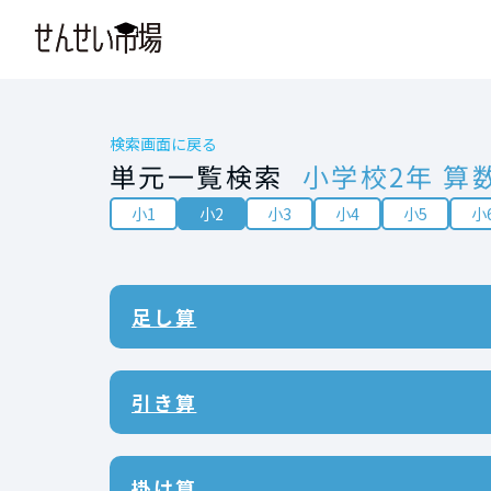
検索画面に戻る
単元一覧検索
小学校2年 算
小1
小2
小3
小4
小5
小
足し算
引き算
掛け算