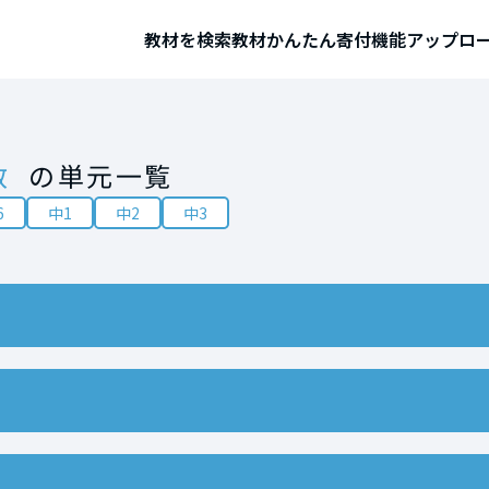
教材を検索
教材かんたん寄付機能
アップロ
数
の単元一覧
6
中1
中2
中3