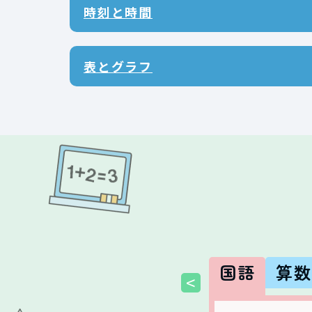
時刻と時間
表とグラフ
国語
算
<