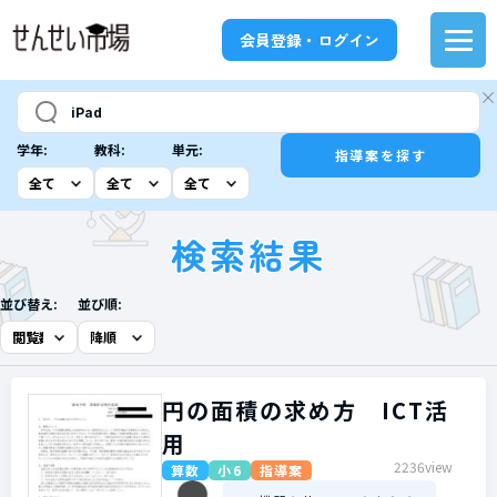
会員登録・ログイン
学年:
教科:
単元:
指導案を探す
検索結果
並び替え:
並び順:
円の面積の求め方 ICT活
用
2236view
算数
小6
指導案