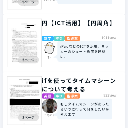
9ページ
円【ICT活用】【円周角】
1011view
数学
中3
指導案
iPadなどのICTを活用。サッ
カーのシュート角度を題材
に。
TH
5ページ
ifを使ってタイムマシーン
について考える
922view
英語
中3
指導案
もしタイムマシーンがあった
らいつに行って何をしたいか
考えます
うめとら
3ページ