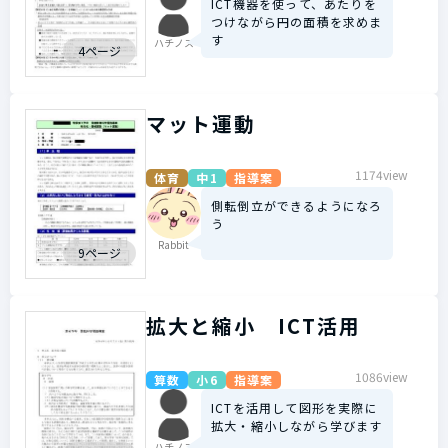
ICT機器を使って、あたりを
つけながら円の面積を求めま
す
ハチノス
4ページ
マット運動
1174view
体育
中1
指導案
側転倒立ができるようになろ
う
Rabbit
9ページ
拡大と縮小 ICT活用
1086view
算数
小6
指導案
ICTを活用して図形を実際に
拡大・縮小しながら学びます
ハチノス