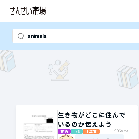
生き物がどこに住んで
いるのか伝えよう
996view
英語
小6
指導案