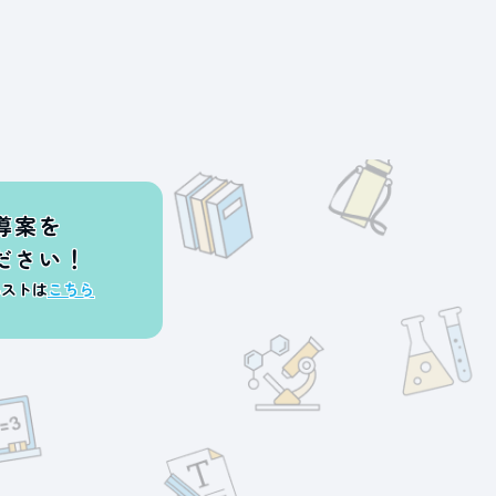
導案を
ださい！
エストは
こちら