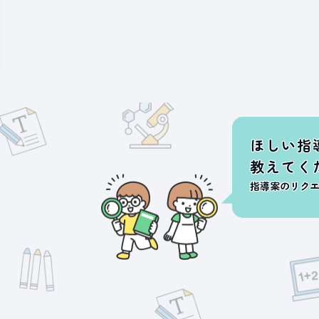
ほしい指
教えてく
指導案のリク