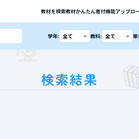
教材を検索
教材かんたん寄付機能
アップロ
学年:
教科:
単
検索結果